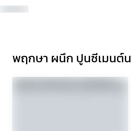
ธุรกิจ – เศรษฐกิจ
เทคโน
พฤกษา ผนึก ปูนซีเมนต