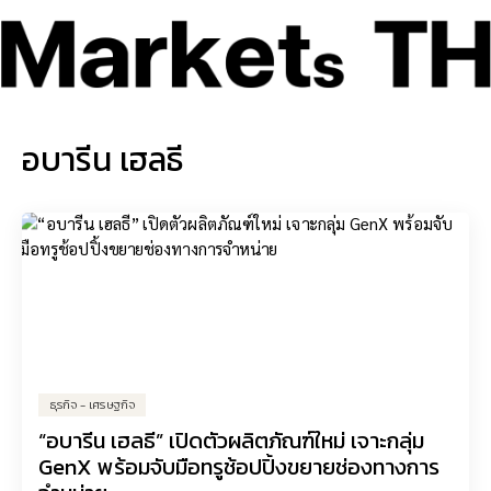
อบารีน เฮลธี
ธุรกิจ - เศรษฐกิจ
“อบารีน เฮลธี” เปิดตัวผลิตภัณฑ์ใหม่ เจาะกลุ่ม
GenX พร้อมจับมือทรูช้อปปิ้งขยายช่องทางการ