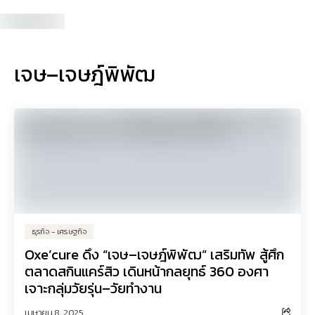
เจษ–เจษฎ์พิพัฒ
ธุรกิจ - เศรษฐกิจ
Oxe’cure ดึง “เจษ–เจษฎ์พิพัฒ” เสริมทัพ สู้ศึก
ตลาดสกินแคร์สิว เดินหน้ากลยุทธ์ 360 องศา
เจาะกลุ่มวัยรุ่น–วัยทำงาน
เมษายน 8, 2025