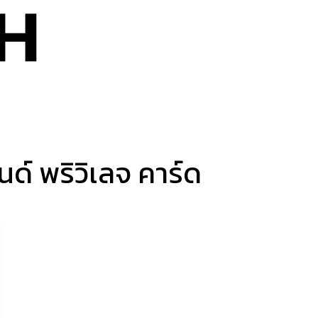
โลยี
อสังหาริมทรัพย์
การเงิน – การลงทุน
ไลฟ์สไตล์
ข่
ด์ พริวิเลจ คาร์ด