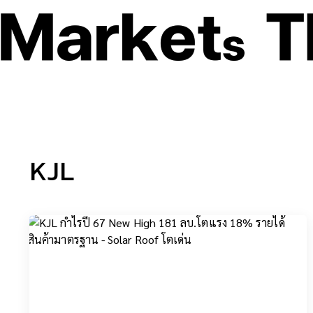
ธุรกิจ – เศรษฐกิจ
เทคโน
KJL