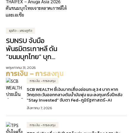
ธุรกิจ - เศรษฐกิจ
SUNSU จับมือ
พันธมิตรเกาหลี ดัน
“ขนมบุกไทย” บุก
ตลาดเอเชีย
พฤษภาคม 31, 2026
การเงิน – การลงทุน
การเงิน - การลงทุน
SCB WEALTH ชี้เงินบาทเสี่ยงอ่อนทะลุ 34 บาท หาก
วิกฤตตะวันออกกลางดันน้ำมันพุ่ง แนะลงทุนครึ่งปีหลัง
“Stay Invested” จับตา Fed-ภูมิรัฐศาสตร์-AI
สิงหาคม 7, 2026
การเงิน - การลงทุน