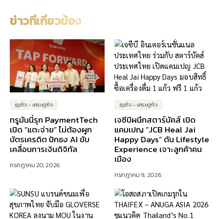
ข่าวที่เกี่ยวข้อง
ธุรกิจ - เศรษฐกิจ
ธุรกิจ - เศรษฐกิจ
ทรูมันนี่รุก PaymentTech
เจซีบีผนึกสตาร์บัคส์ เปิด
เปิด “แตะจ่าย” ไม่ต้องผูก
แคมเปญ “JCB Heal Jai
บัตรเครดิต ปักธง AI ขับ
Happy Days” ดัน Lifestyle
เคลื่อนการเงินดิจิทัล
Experience เจาะลูกค้าคน
เมือง
กรกฎาคม 20, 2026
กรกฎาคม 9, 2026