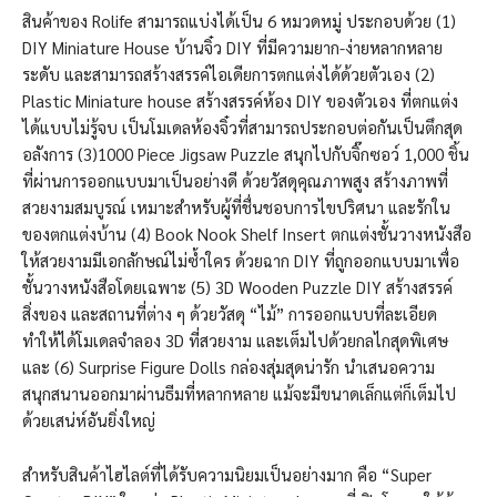
สินค้าของ Rolife สามารถแบ่งได้เป็น 6 หมวดหมู่ ประกอบด้วย (1)
DIY Miniature House บ้านจิ๋ว DIY ที่มีความยาก-ง่ายหลากหลาย
ระดับ และสามารถสร้างสรรค์ไอเดียการตกแต่งได้ด้วยตัวเอง (2)
Plastic Miniature house สร้างสรรค์ห้อง DIY ของตัวเอง ที่ตกแต่ง
ได้แบบไม่รู้จบ เป็นโมเดลห้องจิ๋วที่สามารถประกอบต่อกันเป็นตึกสุด
อลังการ (3)1000 Piece Jigsaw Puzzle สนุกไปกับจิ๊กซอว์ 1,000 ชิ้น
ที่ผ่านการออกแบบมาเป็นอย่างดี ด้วยวัสดุคุณภาพสูง สร้างภาพที่
สวยงามสมบูรณ์ เหมาะสำหรับผู้ที่ชื่นชอบการไขปริศนา และรักใน
ของตกแต่งบ้าน (4) Book Nook Shelf Insert ตกแต่งชั้นวางหนังสือ
ให้สวยงามมีเอกลักษณ์ไม่ซ้ำใคร ด้วยฉาก DIY ที่ถูกออกแบบมาเพื่อ
ชั้นวางหนังสือโดยเฉพาะ (5) 3D Wooden Puzzle DIY สร้างสรรค์
สิ่งของ และสถานที่ต่าง ๆ ด้วยวัสดุ “ไม้” การออกแบบที่ละเอียด
ทำให้ได้โมเดลจำลอง 3D ที่สวยงาม และเต็มไปด้วยกลไกสุดพิเศษ
และ (6) Surprise Figure Dolls กล่องสุ่มสุดน่ารัก นำเสนอความ
สนุกสนานออกมาผ่านธีมที่หลากหลาย แม้จะมีขนาดเล็กแต่ก็เต็มไป
ด้วยเสน่ห์อันยิ่งใหญ่
สำหรับสินค้าไฮไลต์ที่ได้รับความนิยมเป็นอย่างมาก คือ “Super