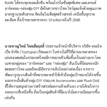
Rolife ได้ครบทุกคอลเล็กชัน พร้อมโปรโมชั่นสุดพิเศษ เผยเทรนด์
อาร์ตทอย–กล่องสุ่ม-DIY มัดใจสาวกชาวไทย โชว์จุดแข็งด้วยคุณภาพ
มาตรฐานระดับสากล จัดเต็มไอเดียสุดสร้างสรรค์ เหนือชั้นทุกราย
ละเอียด ตั้งเป้าขยายสาขาครบ 10 แห่งภายในปี 2568
นายชาญวิทย์ วิทยสัมฤทธิ์
ประธานเจ้าหน้าที่บริหาร บริษัท ทอยโท
เปีย จำกัด (Toytopia) เปิดเผยว่า ในช่วงไม่กี่ปีที่ผ่านมาตลาดของ
เล่นของสะสมในประเทศไทยมีการขยายตัวเพิ่มขึ้นเป็นอย่างมาก โดย
เฉพาะกลุ่มของ “อาร์ตทอย” และ “กล่องสุ่ม” อันเป็นที่นิยมของนัก
สะสมชาวไทย และยังคงมีอัตราการเติบโตอย่างต่อเนื่อง จากการ
พัฒนารูปแบบสินค้าที่หลากหลายทำให้เข้าถึงกลุ่มเป้าหมายได้ง่ายขึ้น
นอกจากนั้นสินค้ากลุ่ม DIY ประเภท Asccessories และ Plush Doll
ที่ให้ความสนุกผ่านการสร้างสรรค์ผลงานด้วยตัวเอง ภายใต้กลไกการ
ออกแบบที่เหนือชั้น ถือเป็นกลุ่มสินค้าที่มีแนวโน้มความนิยมมากขึ้น
เช่นกัน