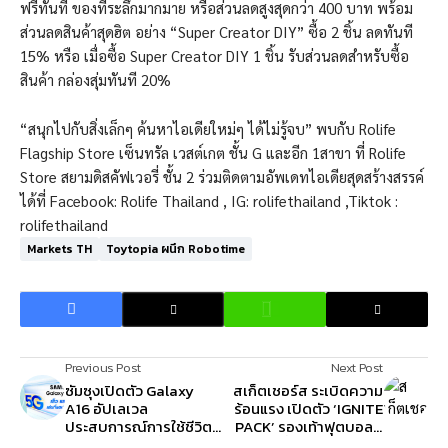
ฟรีทันที ของที่ระลึกมากมาย หรือส่วนลดสูงสุดกว่า 400 บาท พร้อม
ส่วนลดสินค้าสุดฮิต อย่าง “Super Creator DIY” ซื้อ 2 ชิ้น ลดทันที
15% หรือ เมื่อซื้อ Super Creator DIY 1 ชิ้น รับส่วนลดสำหรับซื้อ
สินค้า กล่องสุ่มทันที 20%
“สนุกไปกับสิ่งเล็กๆ ค้นหาไอเดียใหม่ๆ ได้ไม่รู้จบ” พบกับ Rolife
Flagship Store เซ็นทรัล เวสต์เกต ชั้น G และอีก 1สาขา ที่ Rolife
Store สยามดิสคัฟเวอรี่ ชั้น 2 ร่วมติดตามอัพเดทไอเดียสุดสร้างสรรค์
ได้ที่ Facebook: Rolife Thailand , IG: rolifethailand ,Tiktok :
rolifethailand
Markets TH
Toytopia ผนึก Robotime
Previous Post
Next Post
ซัมซุงเปิดตัว Galaxy
สเก็ตเชอร์ส ระเบิดความ
A16 อัปเลเวล
ร้อนแรง เปิดตัว ‘IGNITE
ประสบการณ์การใช้ชีวิต
PACK’ รองเท้าฟุตบอลสี
ประจำวันไปอีกขั้น ด้วย
ใหม่จากทั้ง 2 รุ่น SKX_01