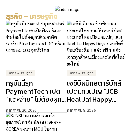
สมาร์ทโฟน 5G เร็วแรง ที่
และ Razor
ราคาดีที่สุด
ธุรกิจ – เศรษฐกิจ
ธุรกิจ - เศรษฐกิจ
ธุรกิจ - เศรษฐกิจ
ทรูมันนี่รุก
เจซีบีผนึกสตาร์บัคส์
PaymentTech เปิด
เปิดแคมเปญ “JCB
“แตะจ่าย” ไม่ต้องผูก
Heal Jai Happy
บัตรเครดิต ปักธง AI
Days” ดัน Lifestyle
กรกฎาคม 20, 2026
กรกฎาคม 9, 2026
ขับเคลื่อนการเงิน
Experience เจาะ
ดิจิทัล
ลูกค้าคนเมือง