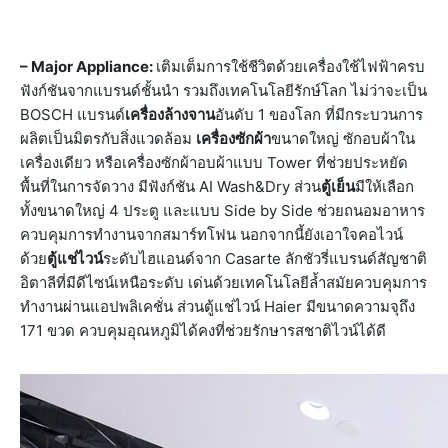
– Major Appliance:
เติมเต็มการใช้ชีวิตด้วยเครื่องใช้ไฟฟ้าครบ
ฟังก์ชันจากแบรนด์ชั้นนำ รวมถึงเทคโนโลยีรักษ์โลก ไม่ว่าจะเป็น
BOSCH แบรนด์
เครื่องล้างจาน
อันดับ 1 ของโลก ที่มีกระบวนการ
ผลิตเป็นมิตรกับสิ่งแวดล้อม
เครื่องซักผ้า
ขนาดใหญ่ ซักอบผ้าใน
เครื่องเดียว หรือเครื่องซักผ้าอบผ้าแบบ Tower ที่ช่วยประหยัด
พื้นที่ในการจัดวาง มีฟังก์ชัน AI Wash&Dry ส่วน
ตู้เย็น
มีให้เลือก
ทั้งขนาดใหญ่ 4 ประตู และแบบ Side by Side ช่วยถนอมอาหาร
ควบคุมการทำงานจากสมาร์ทโฟน นอกจากนี้ยังเอาใจคอไวน์
ด้วย
ตู้แช่ไวน์
ระดับไฮแอนด์จาก Casarte ลักชัวรี่แบรนด์สัญชาติ
อิตาลีที่มีดีไซน์เหนือระดับ เด่นด้วยเทคโนโลยีล้ำสมัยควบคุมการ
ทำงานผ่านแอปพลิเคชั่น ส่วนตู้แช่ไวน์ Haier มีขนาดความจุถึง
171 ขวด ควบคุมอุณหภูมิได้คงที่ช่วยรักษารสชาติไวน์ได้ดี