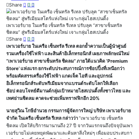
Share
เพาเวอร์บาย ในเครือ เซ็นทรัล รีเทล ปรับลุค “สาขาเซ็นทรัล
ชิดลม” สู่พรีเมียมสโตร์แห่งใหม่ เจาะกลุ่มไฮสเปนดิ้ง
Share
เพาเวอร์บาย ในเครือ เซ็นทรัล รีเทล ตอกย้ำความเป็นผู้นำศูนย์
รวมเครื่องใช้ไฟฟ้า และสินค้าอิเล็กทรอนิกส์ เผยภาพลักษณ์ใหม่
“เพาเวอร์บาย สาขาเซ็นทรัล ชิดลม” ภายใต้แนวคิด ‘
Premium
Store’ แห่งแรก ยกระดับประสบการณ์การช้อปปิ้งที่เหนือกว่า
พร้อมคัดสรร
เครื่องใช้ไฟฟ้า แกดเจ็ต ไอที และอุปกรณ์
อิเล็กทรอนิกส์
ระดับพรีเมียมจากแบรนด์ระดับโลกให้เลือก
ช้อป
ตอบโจทย์ดีมานด์กลุ่มเป้าหมายไฮสเปนดิ้งทั้งชาวไทย และ
เทศย่านชิดลม คาดจะช่วยเพิ่มทราฟฟิกอีก
20%
นายสุวิณ โกษีอำนวย กรรมการผู้จัดการใหญ่ บริษัท เพาเวอร์บาย
จำกัด ในเครือ เซ็นทรัล รีเทล กล่าวว่า
“เพาเวอร์บาย เซ็นทรัล
ชิดลม เปิดให้บริการมานานถึง 27 ปี จากวันแรกจนถึงปัจจุบันเพา
เวอร์บายไม่เคยหยุดพัฒนาและค้นหาสิ่งใหม่ๆ เพื่อมอบประสบกา