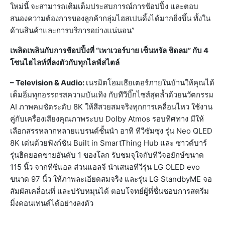
ใหม่นี้ จะสามารถเติมเต็มประสบการณ์การช้อปปิ้ง และตอบ
สนองความต้องการของลูกค้ากลุ่มไฮสเปนดิ้งได้มากยิ่งขึ้น ทั้งใน
ด้านสินค้าและการบริการอย่างแน่นอน”
เพลิดเพลินกับการช้อปปิ้งที่
“เพาเวอร์บาย
เซ็นทรัล ชิดลม
” กับ 4
โซนไฮไลท์ที่ลงตัวกับทุกไลฟ์สไตล์
– Television & Audio:
เนรมิตโฮมเธียเตอร์ภายในบ้านให้คุณได้
เต็มอิ่มทุกอรรถรสความบันเทิง กับทีวีบิ๊กไซส์สุดล้ำด้วยนวัตกรรม
AI ภาพคมชัดระดับ 8K ให้สีสวยสมจริงทุกการเคลื่อนไหว ใช้งาน
คู่กับเครื่องเสียงคุณภาพระบบ Dolby Atmos รอบทิศทาง มีให้
เลือกสรรหลากหลายแบรนด์ชั้นนำ อาทิ ทีวีซัมซุง รุ่น Neo QLED
8K เด่นด้วยฟังก์ชัน Built in SmartThing Hub และ ซาวด์บาร์
รุ่นฮิตยอดขายอันดับ 1 ของโลก รับชมจุใจกับทีวีจอยักษ์ขนาด
115 นิ้ว จากทีซีแอล ส่วนแอลจี นำเสนอทีวีรุ่น LG OLED evo
ขนาด 97 นิ้ว ให้ภาพละเอียดสมจริง และรุ่น LG StandbyME จอ
สัมผัสเคลื่อนที่ และปรับหมุนได้ ตอบโจทย์ผู้ที่ชื่นชอบการสตรีม
มิ่งคอนเทนต์ได้อย่างลงตัว