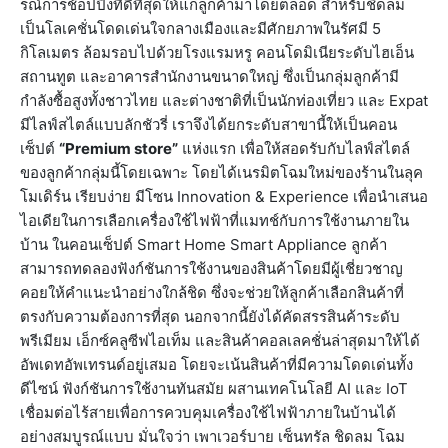
รณ์การช้อปปิ้งที่ดีที่สุดให้แก่ลูกค้ามาโดยตลอด สำหรับชิดลม
เป็นโลเคชั่นโดดเด่นใจกลางเมืองและมีศักยภาพในรัศมี 5
กิโลเมตร ล้อมรอบไปด้วยโรงแรมหรู คอนโดมิเนียระดับไฮเอ็น
สถานทูต และอาคารสำนักงานขนาดใหญ่ ซึ่งเป็นกลุ่มลูกค้ามี
กำลังซื้อสูงทั้งชาวไทย และต่างชาติที่เป็นนักท่องเที่ยว และ Expat
มีไลฟ์สไตล์แบบลักชัวรี่ เราจึงได้ยกระดับสาขานี้ให้เป็นคอน
เซ็ปต์
“
Premium store”
แห่งแรก เพื่อให้สอดรับกับไลฟ์สไตล์
ของลูกค้ากลุ่มนี้โดยเฉพาะ โดยได้เนรมิตโฉมใหม่ของร้านในลุค
โมเดิร์น เรียบง่าย มีโซน Innovation & Experience เพื่อนำเสนอ
ไอเดียในการเลือกเครื่องใช้ไฟฟ้าที่แมทช์กับการใช้งานภายใน
บ้าน ในคอนเซ็ปต์ Smart Home Smart Appliance ลูกค้า
สามารถทดลองฟังก์ชันการใช้งานของสินค้าโดยมีผู้เชี่ยวชาญ
คอยให้คำแนะนำอย่างใกล้ชิด ซึ่งจะช่วยให้ลูกค้าเลือกสินค้าที่
ตรงกับความต้องการที่สุด นอกจากนี้ยังได้คัดสรรสินค้าระดับ
พรีเมียม เอ็กซ์คลูซีฟไอเท็ม และสินค้าคอลเลคชั่นล่าสุดมาให้ได้
อัพเดทอัพเทรนด์อยู่เสมอ โดยจะเน้นสินค้าที่มีความโดดเด่นทั้ง
ดีไซน์ ฟังก์ชันการใช้งานทันสมัย ผสานเทคโนโลยี AI และ IoT
เชื่อมต่อไร้สายเพื่อการควบคุมเครื่องใช้ไฟฟ้าภายในบ้านได้
อย่างสมบูรณ์แบบ มั่นใจว่า เพาเวอร์บาย เซ็นทรัล ชิดลม โฉม