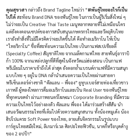
คุณสุขวสา
กล่าวถึง Brand Tagline ใหม่ว่า “
#พันธุ์ไทยอะไรก็เป็น
ไปได้
สะท้อน Brand DNA ของพันธุ์ไทย ในการเป็นผู้ริเริ่มสิ่งใหม่ ๆ
ไม่ว่าจะเป็น Creative Thai Taste เมนูหลากหลายที่ไม่เหมือนใคร
แต่ยังคงคอนเซปต์ของการสนับสนุนเกษตรกรไทยและวัตถุดิบไทย
เรายังทำสิ่งที่ไม่มีใครคิดว่าจะเกิดขึ้นได้ คือทำอเมริกาโน ให้เป็น
“ไทยริกาโน” ชื่อที่สะท้อนความเป็นไทย เป็นกาแฟสเปเชียลตี้
(Specialty Coffee) สัญชาติไทย จากเมล็ดกาแฟไทย สายพันธุ์อาราบิ
ก้า 100% จากแหล่งปลูกที่ดีที่สุดในจังหวัดแม่ฮ่องสอน เป็นกาแฟ
พรีเมียมในราคาเข้าถึงได้ ล่าสุด ยังตอกย้ำแบรนด์กาแฟที่มีความสนุก
แบบไทย ๆ อยู่ใน DNA กล้านำเสนอความเป็นไทยผ่านสายตา
พรีเซ็นเตอร์ต่างชาติ “คัลแลน – พี่จอง” ยูทูบเบอร์สายท่องเที่ยวชาว
เกาหลี ผู้หลงใหลการดื่มอเมริกาโนและเป็น Real User ของพันธุ์ไทย
ที่ทุกคนจดจำ ผ่านภาพยนตร์โฆษณา Corporate Branding ที่มัดรวม
ความเป็นไทยไว้อย่างลงตัว คัลแลน พี่จอง ได้มาร่วมสร้างสีสัน นำ
เสนอวัฒนธรรมไทยที่เต็มไปด้วยความสนุกสนาน ทั้งน้องหมูเด้ง น้อง
ฮิปโปแคระ Soft Power ของไทย, ลายเส้นจิตรกรรมในรูปแบบ
การ์ตูนไทยสมัยใหม่, ลิเกมาร์เวล ศิลปะไทยฟิวชัน, นาคกี้หรือบุดด้างู
ของ 2 อปป้า”