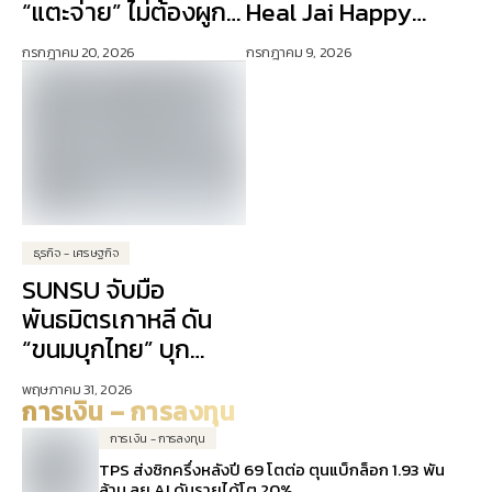
“แตะจ่าย” ไม่ต้องผูก
Heal Jai Happy
บัตรเครดิต ปักธง AI
Days” ดัน Lifestyle
กรกฎาคม 20, 2026
กรกฎาคม 9, 2026
ขับเคลื่อนการเงิน
Experience เจาะ
ดิจิทัล
ลูกค้าคนเมือง
ธุรกิจ - เศรษฐกิจ
SUNSU จับมือ
พันธมิตรเกาหลี ดัน
“ขนมบุกไทย” บุก
ตลาดเอเชีย
พฤษภาคม 31, 2026
การเงิน – การลงทุน
การเงิน - การลงทุน
TPS ส่งซิกครึ่งหลังปี 69 โตต่อ ตุนแบ็กล็อก 1.93 พัน
ล้าน ลุย AI ดันรายได้โต 20%