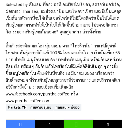
Selected by คัลแลน พี่จอง อาทิ อเมริกาโน โซดา, สตรอว์เบอร์เร่อ,
ฝอยทอง Thai Tea, มะม่วงเบาปั่น และโพดชาเขียว และนี่เป็นแค่จุด
เริ่มต้น หลังจากนี้จะได้เห็นเซอร์ไพร์สที่ไม่มีใครคิดว่าเป็นไปได้และ
พันธุ์ไทยสามารถทำให้เป็นไปได้เกิดขึ้นอีกมากมาย โปรดรอติดตาม
กิจกรรมจากพันธุ์ไทยกันนะคะ”
คุณสุขวสา
กล่าวทิ้งท้าย
ดื่มด่ำรสชาติกลมกล่อม นุ่ม ละมุน จาก “ไทยริกาโน” กาแฟสัญชาติ
ไทยสายพันธุ์อาราบิก้าแท้ 100 % ในราคาเข้าถึงง่าย เริ่มต้นเพียง 55
บาท สำหรับเมนูร้อน และ 65 บาทสำหรับเมนูเย็น
พร้อมกับเสพย์งาน
ศิลปะไปพร้อม ๆ กันกับแก้วไทยริกาโนลิมิเต็ดอิดิชันในทุก ๆ การสั่ง
ซื้อเมนูไทยริกาโน
ตั้งแต่วันนี้จนถึง 18 มีนาคม 2568 หรือจนกว่า
สินค้าจะหมด ที่ร้านพันธุ์ไทยทุกสาขาที่ร่วมรายการ และบริการเดลิเว
อรีจัดส่งถึงบ้าน รายละเอียดเพิ่มเติมคลิก
www.facebook.com/punthaicoffee
หรือ
www.punthaicoffee.com
Markets TH
กาแฟพันธุ์ไทย
คัลแลน – พี่จอง