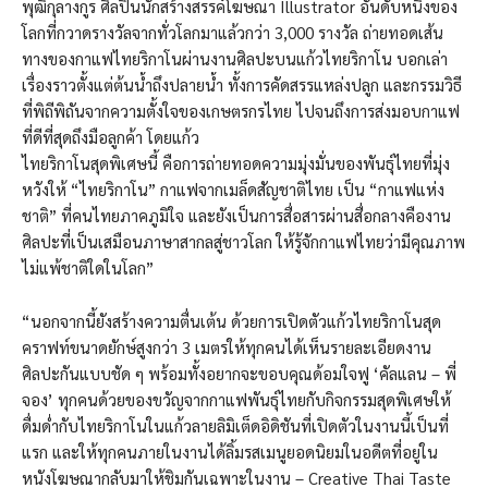
พุฒิกุลางกูร ศิลปินนักสร้างสรรค์โฆษณา Illustrator อันดับหนึ่งของ
โลกที่กวาดรางวัลจากทั่วโลกมาแล้วกว่า 3,000 รางวัล ถ่ายทอดเส้น
ทางของกาแฟไทยริกาโนผ่านงานศิลปะบนแก้วไทยริกาโน บอกเล่า
เรื่องราวตั้งแต่ต้นน้ำถึงปลายน้ำ ทั้งการคัดสรรแหล่งปลูก และกรรมวิธี
ที่พิถีพิถันจากความตั้งใจของเกษตรกรไทย ไปจนถึงการส่งมอบกาแฟ
ที่ดีที่สุดถึงมือลูกค้า โดยแก้ว
ไทยริกาโนสุดพิเศษนี้ คือการถ่ายทอดความมุ่งมั่นของพันธุ์ไทยที่มุ่ง
หวังให้ “ไทยริกาโน” กาแฟจากเมล็ดสัญชาติไทย เป็น “กาแฟแห่ง
ชาติ” ที่คนไทยภาคภูมิใจ และยังเป็นการสื่อสารผ่านสื่อกลางคืองาน
ศิลปะที่เป็นเสมือนภาษาสากลสู่ชาวโลก ให้รู้จักกาแฟไทยว่ามีคุณภาพ
ไม่แพ้ชาติใดในโลก”
“นอกจากนี้ยังสร้างความตื่นเต้น ด้วยการเปิดตัวแก้วไทยริกาโนสุด
คราฟท์ขนาดยักษ์สูงกว่า 3 เมตรให้ทุกคนได้เห็นรายละเอียดงาน
ศิลปะกันแบบชัด ๆ พร้อมทั้งอยากจะขอบคุณด้อมใจฟู ‘คัลแลน – พี่
จอง’ ทุกคนด้วยของขวัญจากกาแฟพันธุ์ไทยกับกิจกรรมสุดพิเศษให้
ดื่มด่ำกับไทยริกาโนในแก้วลายลิมิเต็ดอิดิชันที่เปิดตัวในงานนี้เป็นที่
แรก และให้ทุกคนภายในงานได้ลิ้มรสเมนูยอดนิยมในอดีตที่อยู่ใน
หนังโฆษณากลับมาให้ชิมกันเฉพาะในงาน – Creative Thai Taste