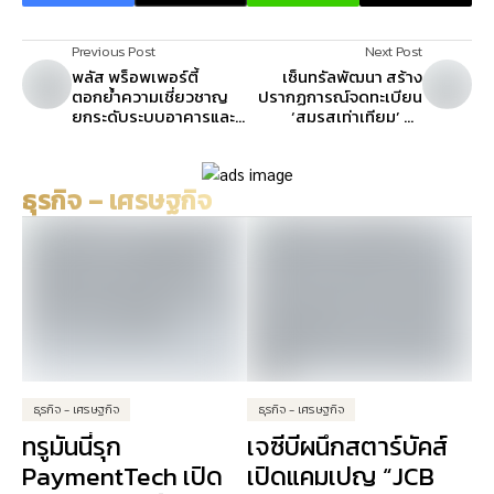
Previous Post
Next Post
พลัส พร็อพเพอร์ตี้
เซ็นทรัลพัฒนา สร้าง
ตอกย้ำความเชี่ยวชาญ
ปรากฏการณ์จดทะเบียน
ยกระดับระบบอาคารและ
‘สมรสเท่าเทียม’ ทั่ว
วิศวกรรมอาคารให้ Paso
ประเทศ ที่ศูนย์การค้า
Tower อย่างครบวงจร
เซ็นทรัล 9 สาขา ย้ำพื้นที่
ความเท่าเทียมและความ
ธุรกิจ – เศรษฐกิจ
ภาคภูมิใจ
ธุรกิจ - เศรษฐกิจ
ธุรกิจ - เศรษฐกิจ
ทรูมันนี่รุก
เจซีบีผนึกสตาร์บัคส์
PaymentTech เปิด
เปิดแคมเปญ “JCB