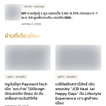
การเงิน - การลงทุน
BRI ขายหุ้นกู้ 2 ชุด ดอกเบี้ย 5.65-6.15% เปิดจอง 5-7
พ.ค. 69 ชูหลักประกัน-เครดิต BBB-
เมษายน 3, 2026
ข่าวที่เกี่ยวข้อง
ธุรกิจ - เศรษฐกิจ
ธุรกิจ - เศรษฐกิจ
ทรูมันนี่รุก PaymentTech
เจซีบีผนึกสตาร์บัคส์ เปิด
เปิด “แตะจ่าย” ไม่ต้องผูก
แคมเปญ “JCB Heal Jai
บัตรเครดิต ปักธง AI ขับ
Happy Days” ดัน Lifestyle
เคลื่อนการเงินดิจิทัล
Experience เจาะลูกค้าคน
เมือง
กรกฎาคม 20, 2026