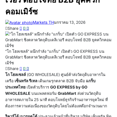
คอมเมิร์ซ
Markets TH
มกราคม 13, 2026
Share
"โก โฮลเซลล์" ผนึกกำลัง "แกร็บ" เปิดตัว GO EXPRESS บน
GrabMart ชิงตลาดวัตถุดิบเดลิเวอรี ตอบโจทย์ B2B ยุคควิกคอม
เมิร์ซ
Share
โก โฮลเซลล์
(GO WHOLESALE) ศูนย์ค้าส่งวัตถุดิบอาหารใน
เครือ
เซ็นทรัล รีเทล
เดินเกมรุกตลาด B2B จับมือ
แกร็บ
ประเทศไทย
เปิดตัวบริการ
GO EXPRESS by GO
WHOLESALE
บนแพลตฟอร์ม
GrabMart
ส่งด่วนวัตถุดิบ
อาหารสดภายใน 25 นาที ตอบโจทย์ธุรกิจร้านอาหารยุคใหม่ ที่
ต้องการความต่อเนื่องของวัตถุดิบโดยไม่ต้องสต๊อกจำนวนมาก
ริคาร์โด้ เบารอตโต้
ประธานเจ้าหน้าที่บริหาร บริษัท เซ็นทรัล ฟู้ด