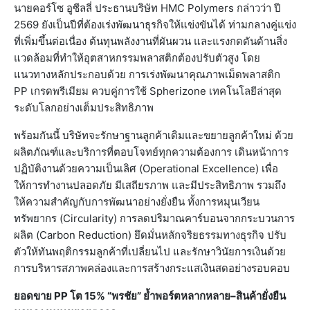
นายคอร์โซ อูซีลลี่ ประธานบริษัท HMC Polymers กล่าวว่า ปี
2569 ยังเป็นปีที่ต้องเร่งพัฒนาธุรกิจให้แข่งขันได้ ท่ามกลางคู่แข่ง
ที่เพิ่มขึ้นต่อเนื่อง ต้นทุนพลังงานที่ผันผวน และแรงกดดันด้านสิ่ง
แวดล้อมที่ทำให้อุตสาหกรรมพลาสติกต้องปรับตัวสูง โดย
แนวทางหลักประกอบด้วย การเร่งพัฒนาคุณภาพเม็ดพลาสติก
PP เกรดพรีเมียม ควบคู่การใช้ Spherizone เทคโนโลยีล่าสุด
ระดับโลกอย่างเต็มประสิทธิภาพ
พร้อมกันนี้ บริษัทจะรักษาฐานลูกค้าเดิมและขยายลูกค้าใหม่ ด้วย
ผลิตภัณฑ์และบริการที่ตอบโจทย์ทุกความต้องการ เดินหน้าการ
ปฏิบัติงานด้วยความเป็นเลิศ (Operational Excellence) เพื่อ
ให้การทำงานปลอดภัย มีเสถียรภาพ และมีประสิทธิภาพ รวมถึง
ให้ความสำคัญกับการพัฒนาอย่างยั่งยืน ทั้งการหมุนเวียน
ทรัพยากร (Circularity) การลดปริมาณคาร์บอนจากกระบวนการ
ผลิต (Carbon Reduction) ยึดมั่นหลักจริยธรรมทางธุรกิจ ปรับ
ตัวให้ทันพฤติกรรมลูกค้าที่เปลี่ยนไป และรักษาวินัยการเงินด้วย
การบริหารสภาพคล่องและการสร้างกระแสเงินสดอย่างรอบคอบ
ยอดขาย PP โต 15% “พรชัย” ย้ำพอร์ตหลากหลาย–สินค้ายั่งยืน