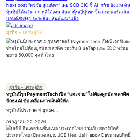
Next post
“ศรชัย สุเนต์ตา” เผย SCB CIO ชี้ AI Infra ยังแรง ดัน
หุ้นชิปไต้หวัน–เกาหลีใต้เด่น จับตาหุ้นญี่ปุ่นขาขึ้น แนะพอร์ตเน้น
บอนด์สหรัฐฯ ระยะสั้น+หุ้นพัฒนาแล้ว
ธุรกิจ – เศรษฐกิจ
ธุรกิจ - เศรษฐกิจ
ทรูมันนี่รุก PaymentTech เปิด “แตะจ่าย” ไม่ต้องผูกบัตรเครดิต
ปักธง AI ขับเคลื่อนการเงินดิจิทัล
ทรูมันนี่ประกาศ 4 ยุทธศ...
กรกฎาคม 20, 2026