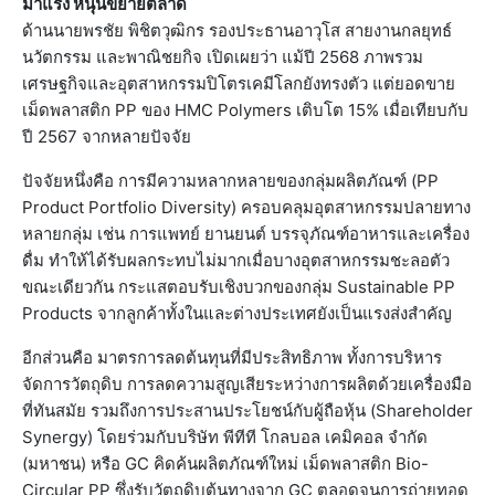
มาแรง หนุนขยายตลาด
ด้านนายพรชัย พิชิตวุฒิกร รองประธานอาวุโส สายงานกลยุทธ์
นวัตกรรม และพาณิชยกิจ เปิดเผยว่า แม้ปี 2568 ภาพรวม
เศรษฐกิจและอุตสาหกรรมปิโตรเคมีโลกยังทรงตัว แต่ยอดขาย
เม็ดพลาสติก PP ของ HMC Polymers เติบโต 15% เมื่อเทียบกับ
ปี 2567 จากหลายปัจจัย
ปัจจัยหนึ่งคือ การมีความหลากหลายของกลุ่มผลิตภัณฑ์ (PP
Product Portfolio Diversity) ครอบคลุมอุตสาหกรรมปลายทาง
หลายกลุ่ม เช่น การแพทย์ ยานยนต์ บรรจุภัณฑ์อาหารและเครื่อง
ดื่ม ทำให้ได้รับผลกระทบไม่มากเมื่อบางอุตสาหกรรมชะลอตัว
ขณะเดียวกัน กระแสตอบรับเชิงบวกของกลุ่ม Sustainable PP
Products จากลูกค้าทั้งในและต่างประเทศยังเป็นแรงส่งสำคัญ
อีกส่วนคือ มาตรการลดต้นทุนที่มีประสิทธิภาพ ทั้งการบริหาร
จัดการวัตถุดิบ การลดความสูญเสียระหว่างการผลิตด้วยเครื่องมือ
ที่ทันสมัย รวมถึงการประสานประโยชน์กับผู้ถือหุ้น (Shareholder
Synergy) โดยร่วมกับบริษัท พีทีที โกลบอล เคมิคอล จำกัด
(มหาชน) หรือ GC คิดค้นผลิตภัณฑ์ใหม่ เม็ดพลาสติก Bio-
Circular PP ซึ่งรับวัตถุดิบต้นทางจาก GC ตลอดจนการถ่ายทอด