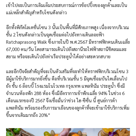
เข้าไปจะเป็นการเติมเต็มประสบการณ์การช้อปปิ้งของลูกค้าและเป็น
แม่เหล็กสำคัญสำหรับโซนดังกล่าว
อีกทั้งพิกัดโลเคชั่นโซน 3 นั้นเป็นพื้นที่มีศักยภาพสูง เนื่องจากบริเวณ
ชั้น 2 โซนดังกล่าวเป็นจุดเชื่อมต่อไปยังทางเดินลอยฟ้า
Ratchaprasong Walk ซึ่งภายในปี พ.ศ.2567 มีทราฟฟิกคนเดินเฉลี่ย
67,000 คน/วัน โดยสามารถเดินไปยังสถานีรถไฟฟ้าสถานีชิดลมและ
สยาม หรือจะเดินไปยังท่าเรือประตูน้ำได้อย่างสะดวกสบาย
และอีกปัจจัยสำคัญที่จะเป็นตัวเสริมที่จะทำให้ทราฟฟิกบริเวณโซน 3
มีผู้มาใช้บริการมากยิ่งขึ้น คือที่บริเวณชั้น 5 มีจุดเชื่อมบันไดเลื่อนไป
ยัง ชั้น 6 ล็อบบี้ โรงแรมโนโวเทล กรุงเทพ แพลทินัม ประตูน้ำ ซึ่งมี
จำนวนห้องพัก 288 ห้อง ซึ่งมีอัตราการเข้าพักเฉลี่ย 94% ในช่วง 6
เดือนแรกของปี 2567 จึงเชื่อมั่นว่าช่วง ไฮ-ซีซั่น นี้ ศูนย์การค้า
แพลทินัม พร้อมรองรับการมาเยือนของลูกค้าที่จะเข้ามาใช้บริการเพิ่ม
ขึ้นจากเดิมมากถึง 20%”