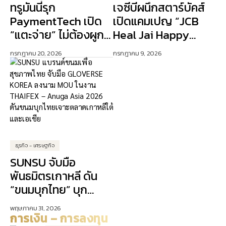
ทรูมันนี่รุก
เจซีบีผนึกสตาร์บัคส์
PaymentTech เปิด
เปิดแคมเปญ “JCB
“แตะจ่าย” ไม่ต้องผูก
Heal Jai Happy
บัตรเครดิต ปักธง AI
Days” ดัน Lifestyle
กรกฎาคม 20, 2026
กรกฎาคม 9, 2026
ขับเคลื่อนการเงิน
Experience เจาะ
ดิจิทัล
ลูกค้าคนเมือง
ธุรกิจ - เศรษฐกิจ
SUNSU จับมือ
พันธมิตรเกาหลี ดัน
“ขนมบุกไทย” บุก
ตลาดเอเชีย
พฤษภาคม 31, 2026
การเงิน – การลงทุน