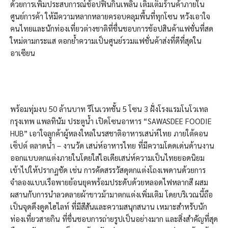
ด้วยการเพิ่มประสบการณ์ช้อปฟินกินเพลิน เติมเต็มร้านค้าภายใน
ศูนย์การค้า ให้มีความหลากหลายครอบคลุมพื้นที่ทุกโซน หวังเอาใจ
คนไทยและนักท่องเที่ยวต่างชาติที่ชื่นชอบการช้อปสินค้าแฟชั่นที่สด
ใหม่ตามกระแส ตอกย้ำความเป็นศูนย์รวมแฟชั่นค้าส่งที่ดีที่สุดใน
อาเซียน
พร้อมทุ่มงบ 50 ล้านบาท รีโนเวทชั้น 5 โซน 3 ฝั่งโรงแรมโนโวเทล
กรุงเทพ แพลทินัม ประตูน้ำ เปิดโซนอาหาร “SAWASDEE FOODIE
HUB” เอาใจลูกค้าผู้หลงใหลในรสชาติอาหารเสน่ห์ไทย ภายใต้คอน
เซ็ปต์ ตลาดน้ำ – งานวัด เสน่ห์อาหารไทย ที่มีความโดดเด่นด้านงาน
ออกแบบตกแต่งภายในโดยใส่ไอเดียเสน่ห์ความเป็นไทยยอดนิยม
เข้าไปให้ปรากฏชัด เช่น การคัดสรรวัสดุตกแต่งโถงเพดานด้วยการ
จำลองแบบเรือพายย้อนยุคพร้อมประดับด้วยหลอดไฟหลากสี ผสม
ผสานกับการนำลวดลายผ้าขาวม้ามาตกแต่งเพิ่มเติม โดยบริเวณนี้ถือ
เป็นจุดดึงดูดไฮไลท์ ที่มีสีสันและความสนุกสนาน เหมาะสำหรับนัก
ท่องเที่ยวสายกิน ที่ชื่นชอบการถ่ายรูปเป็นอย่างมาก และสิ่งสำคัญที่สุด