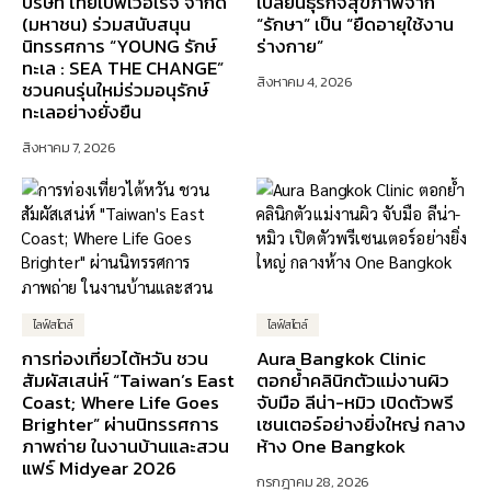
บริษัท ไทยเบฟเวอเรจ จำกัด
เปลี่ยนธุรกิจสุขภาพจาก
(มหาชน) ร่วมสนับสนุน
“รักษา” เป็น “ยืดอายุใช้งาน
นิทรรศการ “YOUNG รักษ์
ร่างกาย”
ทะเล : SEA THE CHANGE”
สิงหาคม 4, 2026
ชวนคนรุ่นใหม่ร่วมอนุรักษ์
ทะเลอย่างยั่งยืน
สิงหาคม 7, 2026
ไลฟ์สไตล์
ไลฟ์สไตล์
การท่องเที่ยวไต้หวัน ชวน
Aura Bangkok Clinic
สัมผัสเสน่ห์ “Taiwan’s East
ตอกย้ำคลินิกตัวแม่งานผิว
Coast; Where Life Goes
จับมือ ลีน่า-หมิว เปิดตัวพรี
Brighter” ผ่านนิทรรศการ
เซนเตอร์อย่างยิ่งใหญ่ กลาง
ภาพถ่าย ในงานบ้านและสวน
ห้าง One Bangkok
แฟร์ Midyear 2026
กรกฎาคม 28, 2026