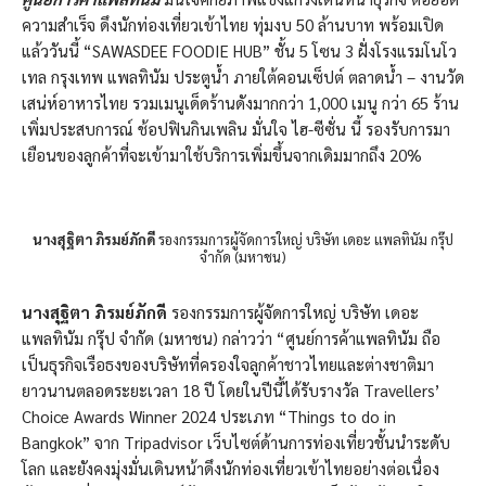
ความสำเร็จ ดึงนักท่องเที่ยวเข้าไทย ทุ่มงบ 50 ล้านบาท พร้อมเปิด
แล้ววันนี้ “SAWASDEE FOODIE HUB” ชั้น 5 โซน 3 ฝั่งโรงแรมโนโว
เทล กรุงเทพ แพลทินัม ประตูน้ำ ภายใต้คอนเซ็ปต์ ตลาดน้ำ – งานวัด
เสน่ห์อาหารไทย รวมเมนูเด็ดร้านดังมากกว่า 1,000 เมนู กว่า 65 ร้าน
เพิ่มประสบการณ์ ช้อปฟินกินเพลิน มั่นใจ ไฮ-ซีซั่น นี้ รองรับการมา
เยือนของลูกค้าที่จะเข้ามาใช้บริการเพิ่มขึ้นจากเดิมมากถึง 20%
นางสุฐิตา ภิรมย์ภักดี
รองกรรมการผู้จัดการใหญ่ บริษัท เดอะ แพลทินัม กรุ๊ป
จำกัด (มหาชน)
นางสุฐิตา ภิรมย์ภักดี
รองกรรมการผู้จัดการใหญ่ บริษัท เดอะ
แพลทินัม กรุ๊ป จำกัด (มหาชน) กล่าวว่า “ศูนย์การค้าแพลทินัม ถือ
เป็นธุรกิจเรือธงของบริษัทที่ครองใจลูกค้าชาวไทยและต่างชาติมา
ยาวนานตลอดระยะเวลา 18 ปี โดยในปีนี้ได้รับรางวัล Travellers’
Choice Awards Winner 2024 ประเภท “Things to do in
Bangkok” จาก Tripadvisor เว็บไซต์ด้านการท่องเที่ยวชั้นนำระดับ
โลก และยังคงมุ่งมั่นเดินหน้าดึงนักท่องเที่ยวเข้าไทยอย่างต่อเนื่อง