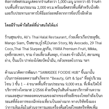
คือการคัดสรรเมนูเด็ดจากร้านดังกว่า 1,000 เมนู มากกว่า 65 ร้านค้า
บนพื้นที่รวมประมาณ 2,000 ตร.ม.พร้อมจัดสรรพื้นที่สำหรับนั่งพัก
และรับประทานอาหารให้อิ่มอร่อยหลังจากการช้อปปิ้งอีกด้วย
โดยมีร้านค้าไฮไลท์ที่น่าสนใจได้แก่
ร้านสุขแซ่บ, Ali’s Thai Halal Restaurant, ก๋วยเตี๋ยวเรือประตูชัย,
Mango Siam, ปังสยาม,กูโรตี,Durian Story, My Avocado, 29 Thai
Coco,Thai Thai Slurpee,ลูกก๊อ, IYARA Premium Fruit, Mikka,
ฤทธิ์กระเพรา, ชาม ก๋วยเตี๋ยวเส้นคลุก, ก่วงเฮง ข้าวมันไก่, สยามหมู
ย่าง, ปั้นแป้ง ปาท่องโก๋สะบัดน้ำมัน, กล้วยทอดโบราณ ฯลฯ
ด้านแนวคิดการพัฒนา “SAWASDEE FOODIE HUB” ขึ้นมานั้น
เป็นการต่อยอดความสำเร็จจาก “Beauty, Gift & Spa” ที่อยู่บริเวณ
โซน 3 ชั้น 1 – 4 ขนาดพื้นที่รวมประมาณ 9,000 ตร.ม. ที่เพิ่งเปิดให้
บริการช่วงไตรมาส 2/2566 ด้วยปัจจุบันสินค้าและบริการด้านความ
งามและสุขภาพตลอดจนขนมของฝากของที่ระลึกของไทยกำลังเป็นก
ระแสที่ต้องการของนักท่องเที่ยวเป็นอย่างมาก ทางบริษัทจึงมอง
ว่าการเติมเต็มในส่วนอาหารและเครื่องดื่มสไตล์ไทยสตรีทฟู้ดเพิ่ม