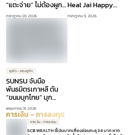
“แตะจ่าย” ไม่ต้องผูก
Heal Jai Happy
บัตรเครดิต ปักธง AI
Days” ดัน Lifestyle
กรกฎาคม 20, 2026
กรกฎาคม 9, 2026
ขับเคลื่อนการเงิน
Experience เจาะ
ดิจิทัล
ลูกค้าคนเมือง
ธุรกิจ - เศรษฐกิจ
SUNSU จับมือ
พันธมิตรเกาหลี ดัน
“ขนมบุกไทย” บุก
ตลาดเอเชีย
พฤษภาคม 31, 2026
การเงิน – การลงทุน
การเงิน - การลงทุน
SCB WEALTH ชี้เงินบาทเสี่ยงอ่อนทะลุ 34 บาท หาก