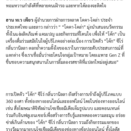
หอมหวานกำลังดีที่หลายคนเฝ้ารอ และหากได้ลองจะติดใจ
ฮาน ทเว เพียว
ผู้อำนวยการฝ่ายการตลาด โคคา-โคล่า ประจำ
ประเทศไทย และลาว กล่าวว่า “ “โคคา-โคล่า” มุ่งนำเสนอนวัตกรรม
ทั้งในแง่ผลิตภัณฑ์ แคมเปญ และกิจกรรมที่โดนใจ เพื่อให้ “โค้ก” เป็น
เครื่องดื่มร่วมสมัยในใจผู้บริโภคอย่างต่อเนื่อง การเปิดตัว “โค้ก” ซีโร่
กลิ่นวานิลลา ตอกย้ำความตั้งใจของเราในการยกระดับประสบการณ์ที่
แตกต่าง ซึ่งเราเชื่อมั่นว่าจะโดนใจกลุ่มเป้าหมาย โดยเฉพาะ Gen Z ที่
ชื่นชอบความสนุกสนานในการลิ้มลองรสชาติที่แปลกใหม่อยู่เสมอ”
การเปิดตัว “โค้ก” ซีโร่ กลิ่นวานิลลา ยังสร้างการเข้าถึงผู้บริโภคแบบ
360 องศา ทั้งช่องทางออนไลน์และออฟไลน์ โดยในช่องทางออนไลน์
เช่น สื่อโฆษณาดิจิทัลผ่านโซเชียลมีเดียเต็มรูปแบบ และคอนเทนต์
ร่วมกับอินฟลูเอนเซอร์เพื่อสร้างการรับรู้และทดลองความละมุน อร่อย
ซ่าส์เกินต้านของ “โค้ก” ซีโร่ กลิ่นวานิลลา รวมถึงกิจกรรมแจกของ
รางวัลมากมายบนโซเชียลมีเดียของช่องทางช้อปออนไลน์ ทั้งโลตัส