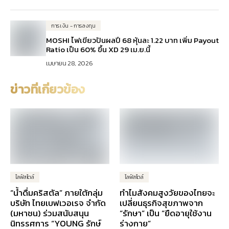
การเงิน - การลงทุน
MOSHI ไฟเขียวปันผลปี 68 หุ้นละ 1.22 บาท เพิ่ม Payout
Ratio เป็น 60% ขึ้น XD 29 เม.ย.นี้
เมษายน 28, 2026
ข่าวที่เกี่ยวข้อง
ไลฟ์สไตล์
ไลฟ์สไตล์
“น้ำดื่มคริสตัล” ภายใต้กลุ่ม
ทำไมสังคมสูงวัยของไทยจะ
บริษัท ไทยเบฟเวอเรจ จำกัด
เปลี่ยนธุรกิจสุขภาพจาก
(มหาชน) ร่วมสนับสนุน
“รักษา” เป็น “ยืดอายุใช้งาน
นิทรรศการ “YOUNG รักษ์
ร่างกาย”