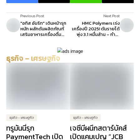
Previous Post
Next Post
"อทิส อัมริท" เดินหน้ารุก
HMC Polymers เร่ง
หนัก ผลักดันผลิตภัณฑ์
เครื่องปี 2025! ดันรายได้
เสริมอาหารเครื่องดื่ม
พุ่ง 3.1 หมื่นล้าน – กำไร
สมุนไพร บุกตลาดอีเวนต์
EBITDA โต 1.5 พันล้าน
ในโรงพยาบาลชั้นนำ
ธุรกิจ – เศรษฐกิจ
ธุรกิจ - เศรษฐกิจ
ธุรกิจ - เศรษฐกิจ
ทรูมันนี่รุก
เจซีบีผนึกสตาร์บัคส์
PaymentTech เปิด
เปิดแคมเปญ “JCB