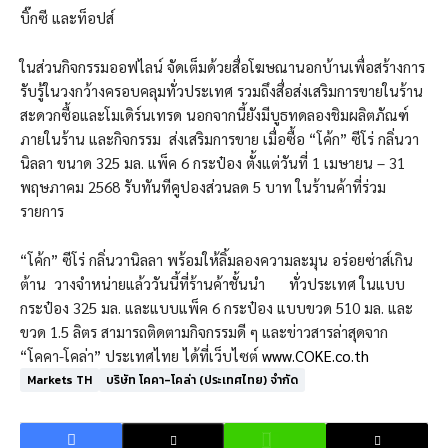
บิ๊กซี และท็อปส์
ในส่วนกิจกรรมออฟไลน์ จัดเต็มด้วยสื่อโฆษณานอกบ้านเพื่อสร้างการ
รับรู้ในวงกว้างครอบคลุมทั่วประเทศ รวมถึงสื่อส่งเสริมการขายในร้าน
สะดวกซื้อและโมเดิร์นเทรด นอกจากนี้ยังมีบูธทดลองชิมผลิตภัณฑ์
ภายในร้าน และกิจกรรม ส่งเสริมการขาย เมื่อซื้อ “โค้ก” ซีโร่ กลิ่นวา
นิลลา ขนาด 325 มล. แพ็ค 6 กระป๋อง ตั้งแต่วันที่ 1 เมษายน – 31
พฤษภาคม 2568 รับทันทีคูปองส่วนลด 5 บาท ในร้านค้าที่ร่วม
รายการ
“โค้ก” ซีโร่ กลิ่นวานิลลา พร้อมให้ลิ้มลองความละมุน อร่อยซ่าส์เกิน
ต้าน วางจำหน่ายแล้ววันนี้ที่ร้านค้าชั้นนำ ทั่วประเทศ ในแบบ
กระป๋อง 325 มล. และแบบแพ็ค 6 กระป๋อง แบบขวด 510 มล. และ
ขวด 1.5 ลิตร สามารถติดตามกิจกรรมดี ๆ และข่าวสารล่าสุดจาก
“โคคา-โคล่า” ประเทศไทย ได้ที่เว็บไซต์
www.COKE.co.th
Markets TH
บริษัท โคคา-โคล่า (ประเทศไทย) จำกัด