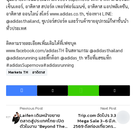
เซ็นเตอร์, อาดิดาส สปอร์ต เพอร์ฟอร์แมนซ์, อาดิดาส แอปพลิเคชัน,
อาดิดาส ออนไลน์ สโตร์ www.adidas.co.th, ช่องทาง LINE:
@adidasthailand, ซูเปอร์สปอร์ต และร้านค้าขายอุปกรณ์กีฬาชั้นนำ
ทั่วประเทศ
ติดตามรายละเอียดเพิ่มเติมได้ที่เฟซบุค
www.facebook.com/adidasTH อินสตาแกรม @adidasthailand
@adidasrunning และติ๊กต็อก @adidas_th หรือที่แฮชแท็ก
#adidasSupernova#adidasrunning
Markets TH
อาดิดาส
Previous Post
Next Post
Laifen เดินหน้าขยาย
Trip.com จัดโปร 3.3
ตลาดสู่ประเทศไทย เปิด
Mega Sale 3-6 มี.ค.
ตัวในงาน “Beyond The
2569 ดีลท่องเที่ยวครบ
Limits” พร้อม “เก่ง
จบในที่เดียว โรงแรมลด