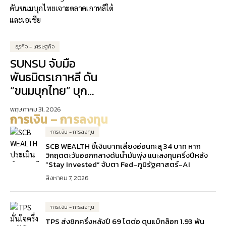
ธุรกิจ - เศรษฐกิจ
SUNSU จับมือ
พันธมิตรเกาหลี ดัน
“ขนมบุกไทย” บุก
ตลาดเอเชีย
พฤษภาคม 31, 2026
การเงิน – การลงทุน
การเงิน - การลงทุน
SCB WEALTH ชี้เงินบาทเสี่ยงอ่อนทะลุ 34 บาท หาก
วิกฤตตะวันออกกลางดันน้ำมันพุ่ง แนะลงทุนครึ่งปีหลัง
“Stay Invested” จับตา Fed-ภูมิรัฐศาสตร์-AI
สิงหาคม 7, 2026
การเงิน - การลงทุน
TPS ส่งซิกครึ่งหลังปี 69 โตต่อ ตุนแบ็กล็อก 1.93 พัน