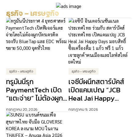
หฤษฎ์” แบรนด์พรี
สูงสุด 50% ตั๋วบิน Flash
เซนเตอร์ประจำ
Sale-ตั๋วเที่ยวเที่ยว 1 แถม
ธุรกิจ – เศรษฐกิจ
ประเทศไทย ณ เซ็นทรัล
1
ลาดพร้าว
ธุรกิจ - เศรษฐกิจ
ธุรกิจ - เศรษฐกิจ
ทรูมันนี่รุก
เจซีบีผนึกสตาร์บัคส์
PaymentTech เปิด
เปิดแคมเปญ “JCB
“แตะจ่าย” ไม่ต้องผูก
Heal Jai Happy
บัตรเครดิต ปักธง AI
Days” ดัน Lifestyle
กรกฎาคม 20, 2026
กรกฎาคม 9, 2026
ขับเคลื่อนการเงิน
Experience เจาะ
ดิจิทัล
ลูกค้าคนเมือง