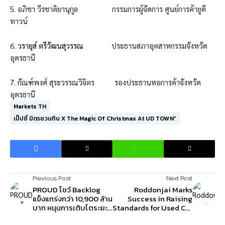
5. อภิชา วีรชาติยานุกูล กรรมการผู้จัดการ ศูนย์การค้ายูดี
ทาวน์
6.
วรายุส์ ตรีวัฒนสุวรรณ
ประธานสภาอุตสาหกรรมจังหวัด
อุดรธานี
7. กัณฑ์พงศ์ สุระวรรณวิจิตร รองประธานหอการค้าจังหวัด
อุดรธานี
Markets TH
เป๊ปซี่ มิตรชวนกิน X The Magic Of Christmas At UD TOWN”
Previous Post
Next Post
PROUD โชว์ Backlog
Roddonjai Marks
แข็งแกร่งกว่า 10,900 ล้าน
Success in Raising
บาท หนุนการเติบโตระยะ
Standards for Used Car
ยาว เผยงบ Q3/67 ฟอร์ม
Transactions Entering