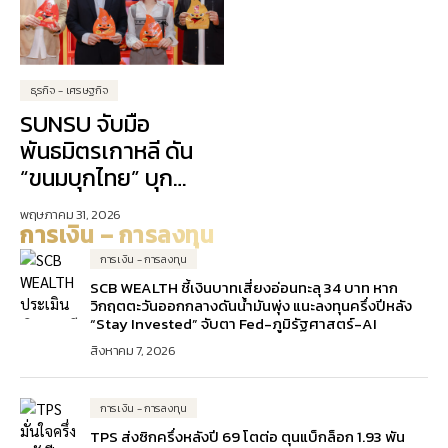
ธุรกิจ - เศรษฐกิจ
SUNSU จับมือ
พันธมิตรเกาหลี ดัน
“ขนมบุกไทย” บุก
ตลาดเอเชีย
พฤษภาคม 31, 2026
การเงิน – การลงทุน
การเงิน - การลงทุน
SCB WEALTH ชี้เงินบาทเสี่ยงอ่อนทะลุ 34 บาท หาก
วิกฤตตะวันออกกลางดันน้ำมันพุ่ง แนะลงทุนครึ่งปีหลัง
“Stay Invested” จับตา Fed-ภูมิรัฐศาสตร์-AI
สิงหาคม 7, 2026
การเงิน - การลงทุน
TPS ส่งซิกครึ่งหลังปี 69 โตต่อ ตุนแบ็กล็อก 1.93 พัน