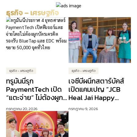
ดี รายได้พุ่ง 232 ล้านบาท
Year 2 as the Leading
Platform for Smooth
ธุรกิจ – เศรษฐกิจ
“Home Car” Sales at
Competitive Prices
ธุรกิจ - เศรษฐกิจ
ธุรกิจ - เศรษฐกิจ
ทรูมันนี่รุก
เจซีบีผนึกสตาร์บัคส์
PaymentTech เปิด
เปิดแคมเปญ “JCB
“แตะจ่าย” ไม่ต้องผูก
Heal Jai Happy
บัตรเครดิต ปักธง AI
Days” ดัน Lifestyle
กรกฎาคม 20, 2026
กรกฎาคม 9, 2026
ขับเคลื่อนการเงิน
Experience เจาะ
ดิจิทัล
ลูกค้าคนเมือง