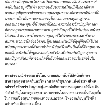
เกี่ยวข้องกับสุขภาพไม่ว่าจะเป็นแพทย์ หมออนามัย ล้วนประกาศ
จุดยืนไม่เอาบุหรี่ไฟฟ้า ประกอบกับประเทศไทยมีพันธกรณีตาม
กรอบอนุสัญญาว่าด้วยการควบคุมยาสูบขององค์การอนามัยโลกที่มี
มาตรการป้องกันการแทรกแซงนโยบายการควบคุมยาสูบจาก
อุตสาหกรรมยาสูบ ซึ่งในขณะนี้มีคณะกรรมาธิการวิสามัญพิจารณา
ศึกษากฎหมายและมาตรการควบคุมกำกับบุหรี่ไฟฟ้าในประเทศไทย
ได้เสนอ 3 แนวทางในการควบคุมบุหรี่ไฟฟ้าของประเทศ ซึ่งทาง
สนสท. พวกเราใคร่ขอวิงวอนรัฐบาลและฝ่ายนิติบัญญัติขอได้โปรด
สนับสนุนแนวทางที่กำหนดให้การใช้บุหรี่ไฟฟ้าเป็นสิ่งที่ผิดกฎหมาย
และมีการบังคับใช้กฎหมายอย่างจริงจัง เพื่อป้องกันปัญหาสุขภาพ
และปัญหาสังคมที่อาจจะเกิดขึ้นกับเด็กและเยาวชนไทยต่อไปใน
อนาคต”
นางสาว มณิศวรรณ บัวโทน นายกสมาพันธ์นิสิตนักศึกษา
สาธารณสุขศาสตร์และวิทยาศาสตร์สุขภาพแห่งประเทศไทย
กล่าวทิ้งท้ายว่า
ในฐานะผู้แทนนักศึกษาสาธารณสุขศาสตร์ที่จะเป็น
กำลังสำคัญในการดูแลสุขภาพประชาชนในอนาคต เราขอยืนยันจุดยืน
ในการปกป้องสุขภาพของเยาวชนและสังคมไทยจากภัยบุหรี่ไฟฟ้า
อย่างเข้มแข็งและต่อเนื่อง