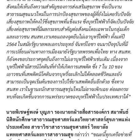
สังคมให้เห็นถึงความสำคัญของการส่งเสริมสุขภาพ ซึ่งเป็นงาน
สาธารณสุขแนวใหม่ในการปกป้องสุขภาพของผู้ที่ยังไม่เคยรับปัจจัย
เสี่ยงสุขภาพให้คงไว้ซึ่งสุขภาพที่แข็งแรง ซึ่งบุหรี่ไฟฟ้าก็จัดเป็นปัจจัย
เสี่ยงต่อสุขภาพที่มีผลกระทบสำคัญต่อสังคมโดยเฉพาะในกลุ่มเด็ก
และเยาวชน สนสท.เราเคยแถลงจุดยืนไม่เอาบุหรี่ไฟฟ้า ตั้งแต่ปี
2564 ในสมัยรัฐบาลพลเอกประยุทธ์ จันทร์โอชา จนมาปัจจุบันที่มี
การเปลี่ยนผ่านทางการเมืองมายังรัฐบาลพรรคเพื่อไทย ทาง สนสท.
ก็ยังคงขอประกาศจุดยืนถึงการไม่เอาบุหรี่ไฟฟ้าเช่นเดิม เนื่องจาก
บุหรี่ไฟฟ้ามีสารนิโคตินที่ทำให้เกิดการเสพติด ซึ่ง 7 ใน 10 ของ
เยาวชนที่เสพติดนิโคตินจากบุหรี่จะเลิกไม่ได้ตลอดชีวิตและยัง
สามารถเป็นจุดเริ่มต้นของการไปใช้ยาเสพติดอื่นอีกด้วย ซึ่งทาง
สนสท เราในฐานะนักสาธารณสุขรุ่นใหม่ไม่อาจเพิกเฉย ต่อผลกระ
ทบที่จะเกิดขึ้นจากการแพร่ระบาดของบุหรี่ไฟฟ้าในประเทศเราได้”
นายพิเชษฐ์พงษ์ บุญภา รองนายกฝ่ายสื่อสารองค์กร สมาพันธ์
นิสิตนักศึกษาสาธารณสุขศาสตร์และวิทยาศาสตร์สุขภาพแห่ง
ประเทศไทย สาขาวิชาสาธารณสุขศาสตร์ วิทยาลัย
แพทยศาสตร์และการสาธารณสุข
กล่าวว่า
“ขณะนี้ทุกเครือข่ายที่