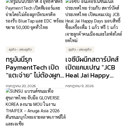
ธุรกิจ - เศรษฐกิจ
ธุรกิจ - เศรษฐกิจ
ทรูมันนี่รุก
เจซีบีผนึกสตาร์บัคส์
PaymentTech เปิด
เปิดแคมเปญ “JCB
“แตะจ่าย” ไม่ต้องผูก
Heal Jai Happy
บัตรเครดิต ปักธง AI
Days” ดัน Lifestyle
กรกฎาคม 20, 2026
กรกฎาคม 9, 2026
ขับเคลื่อนการเงิน
Experience เจาะ
ดิจิทัล
ลูกค้าคนเมือง