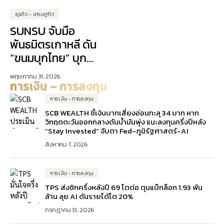
ธุรกิจ - เศรษฐกิจ
SUNSU จับมือ
พันธมิตรเกาหลี ดัน
“ขนมบุกไทย” บุก
ตลาดเอเชีย
พฤษภาคม 31, 2026
การเงิน – การลงทุน
การเงิน - การลงทุน
SCB WEALTH ชี้เงินบาทเสี่ยงอ่อนทะลุ 34 บาท หาก
วิกฤตตะวันออกกลางดันน้ำมันพุ่ง แนะลงทุนครึ่งปีหลัง
“Stay Invested” จับตา Fed-ภูมิรัฐศาสตร์-AI
สิงหาคม 7, 2026
การเงิน - การลงทุน
TPS ส่งซิกครึ่งหลังปี 69 โตต่อ ตุนแบ็กล็อก 1.93 พัน
ล้าน ลุย AI ดันรายได้โต 20%
กรกฎาคม 13, 2026