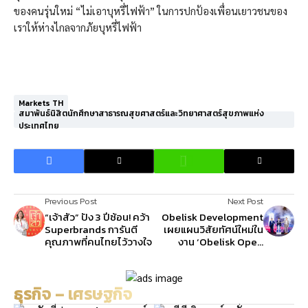
ของคนรุ่นใหม่ “ไม่เอาบุหรี่ไฟฟ้า” ในการปกป้องเพื่อนเยาวชนของ
เราให้ห่างไกลจากภัยบุหรี่ไฟฟ้า
Markets TH
สมาพันธ์นิสิตนักศึกษาสาธารณสุขศาสตร์และวิทยาศาสตร์สุขภาพแห่ง
ประเทศไทย
Previous Post
Next Post
“เจ้าสัว” ปัง 3 ปีซ้อน! คว้า
Obelisk Development
Superbrands การันตี
เผยแผนวิสัยทัศน์ใหม่ใน
คุณภาพที่คนไทยไว้วางใจ
งาน ‘Obelisk Open
House 2025’ ตั้งเป้าราย
ได้ 250 ล้านบาท พร้อม
พลิกโฉมอสังหาฯ สู่
ธุรกิจ – เศรษฐกิจ
โซลูชันการเงิน