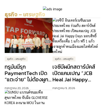
SMEs สู่สินเชื่อสีเขียว
ธุรกิจ – เศรษฐกิจ
ธุรกิจ - เศรษฐกิจ
ธุรกิจ - เศรษฐกิจ
ทรูมันนี่รุก
เจซีบีผนึกสตาร์บัคส์
PaymentTech เปิด
เปิดแคมเปญ “JCB
“แตะจ่าย” ไม่ต้องผูก
Heal Jai Happy
บัตรเครดิต ปักธง AI
Days” ดัน Lifestyle
กรกฎาคม 20, 2026
กรกฎาคม 9, 2026
ขับเคลื่อนการเงิน
Experience เจาะ
ดิจิทัล
ลูกค้าคนเมือง