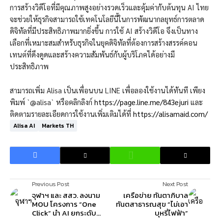
การสร้างวิดีโอที่มีคุณภาพสูงอย่างรวดเร็วและคุ้มค่ากับต้นทุน AI ไทย
จะช่วยให้ธุรกิจสามารถใช้เทคโนโลยีนี้ในการพัฒนากลยุทธ์การตลาด
ดิจิทัลที่มีประสิทธิภาพมากยิ่งขึ้น การใช้ AI สร้างวิดีโอ จึงเป็นทาง
เลือกที่เหมาะสมสำหรับธุรกิจในยุคดิจิทัลที่ต้องการสร้างสรรค์คอน
เทนต์ที่ดึงดูดและสร้างความสัมพันธ์กับผู้บริโภคได้อย่างมี
ประสิทธิภาพ
สามารถเพิ่ม Alisa เป็นเพื่อนบน LINE เพื่อลองใช้งานได้ทันที เพียง
พิมพ์ `@alisa` หรือคลิกลิงก์
https://page.line.me/843ejuri
และ
ติดตามรายละเอียดการใช้งานเพิ่มเติมได้ที่
https://alisamaid.com/
Alisa AI
Markets TH
Previous Post
Next Post
จุฬาฯ และ สสว. ลงนาม
เครือข่าย ทันตาภิบาล
MOU โครงการ “One
ทันตสาธารณสุข “ไม่เอา
Click” นำ AI ยกระดับ
บุหรี่ไฟฟ้า”