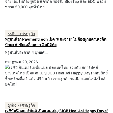
ธุรกิจ - เศรษฐกิจ
ทรูมันนี่รุก PaymentTech เปิด “แตะจ่าย” ไม่ต้องผูกบัตรเครดิต
ปักธง AI ขับเคลื่อนการเงินดิจิทัล
ทรูมันนี่ประกาศ 4 ยุทธศ...
กรกฎาคม 20, 2026
ธุรกิจ - เศรษฐกิจ
เจซีบีผนึกสตาร์บัคส์ เปิดแคมเปญ “JCB Heal Jai Happy Days”