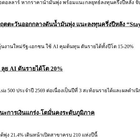
ตะวันออกกลางดันน้ำมันพุ่ง แนะลงทุนครึ่งปีหลัง “Stay 
าน ลุย AI ดันรายได้โต 20%
านะการเงินแกร่ง-โตมั่นคงระดับภูมิภาค