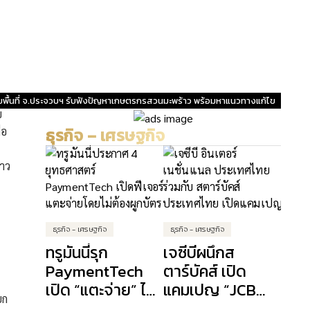
 ! ลุยพื้นที่ จ.ประจวบฯ รับฟังปัญหาเกษตรกรสวนมะพร้าว พร้อมหาแนวทางแก้ไข
ย
่อ
ธุรกิจ – เศรษฐกิจ
้าว
ธุรกิจ - เศรษฐกิจ
ธุรกิจ - เศรษฐกิจ
ทรูมันนี่รุก
เจซีบีผนึกส
PaymentTech
ตาร์บัคส์ เปิด
เปิด “แตะจ่าย” ไม่
แคมเปญ “JCB
ยก
ต้องผูกบัตร
Heal Jai Happy