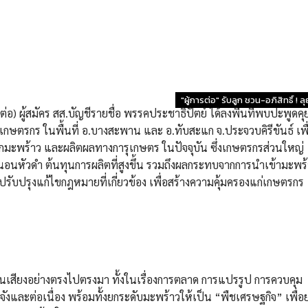
"ผู้การต่อ" รับลูก ชวน-อภิสิทธิ์
รต่อ) ผู้สมัคร สส.บัญชีรายชื่อ พรรคประชาธิปัตย์ ได้ลงพื้นที่พบปะพูดคุ
ษตรกร ในพื้นที่ อ.บางสะพาน และ อ.ทับสะแก จ.ประจวบคิรีขันธ์ เพื
มะพร้าว และผลิตผลทางการุเกษตร ในปัจจุบัน ซึ่งเกษตรกรส่วนใหญ่
อนหัวดำ ต้นทุนการผลิตที่สูงขึ้น รวมถึงผลกระทบจากการนำเข้ามะพร
รับปรุงแก้ไขกฎหมายที่เกี่ยวข้อง เพื่อสร้างความคุ้มครองแก่เกษตรกร
ท้อนเสียงอย่างตรงไปตรงมา ทั้งในเรื่องการตลาด การแปรรูป การควบคุม
งและต่อเนื่อง พร้อมทั้งยกระดับมะพร้าวให้เป็น “พืชเศรษฐกิจ” เพื่อ