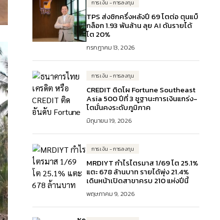
การเงิน - การลงทุน
TPS ส่งซิกครึ่งหลังปี 69 โตต่อ ตุนแบ็
กล็อก 1.93 พันล้าน ลุย AI ดันรายได้
โต 20%
กรกฎาคม 13, 2026
การเงิน - การลงทุน
CREDIT ติดโผ Fortune Southeast
Asia 500 ปีที่ 3 ชูฐานะการเงินแกร่ง-
โตมั่นคงระดับภูมิภาค
มิถุนายน 19, 2026
การเงิน - การลงทุน
MRDIYT กำไรไตรมาส 1/69 โต 25.1%
แตะ 678 ล้านบาท รายได้พุ่ง 21.4%
เดินหน้าเปิดสาขาครบ 210 แห่งปีนี้
พฤษภาคม 9, 2026