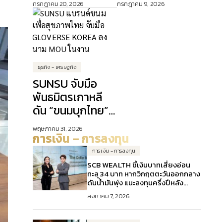
กรกฎาคม 20, 2026
กรกฎาคม 9, 2026
เครดิต ปักธง AI
Days” ดัน
ขับเคลื่อนการเงิน
Lifestyle
ดิจิทัล
Experience เจาะ
ลูกค้าคนเมือง
ธุรกิจ - เศรษฐกิจ
SUNSU จับมือ
พันธมิตรเกาหลี
ดัน “ขนมบุกไทย”
บุกตลาดเอเชีย
พฤษภาคม 31, 2026
การเงิน – การลงทุน
การเงิน - การลงทุน
SCB WEALTH ชี้เงินบาทเสี่ยงอ่อน
ทะลุ 34 บาท หากวิกฤตตะวันออกกลาง
ดันน้ำมันพุ่ง แนะลงทุนครึ่งปีหลัง
“Stay Invested” จับตา Fed-
สิงหาคม 7, 2026
ภูมิรัฐศาสตร์-AI