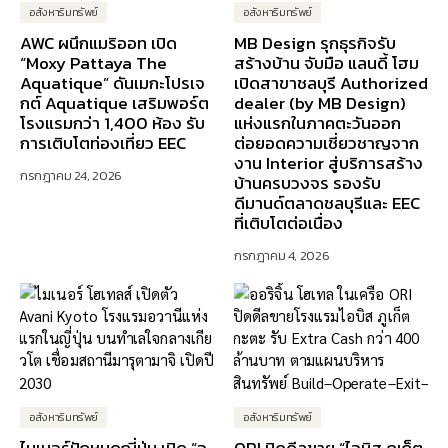
อสังหาริมทรัพย์
อสังหาริมทรัพย์
AWC ผนึกแมริออท เปิด
MB Design รุกธุรกิจรับ
“Moxy Pattaya The
สร้างบ้าน จับมือ แลนดี้ โฮม
Aquatique” ดันเมกะโปรเจ
เปิดสาขาชลบุรี Authorized
กต์ Aquatique เสริมพอร์ต
dealer (by MB Design)
โรงแรมกว่า 1,400 ห้อง รับ
แห่งแรกในภาคตะวันออก
การเติบโตท่องเที่ยว EEC
ต่อยอดความเชี่ยวชาญจาก
งาน Interior สู่บริการสร้าง
กรกฎาคม 24, 2026
บ้านครบวงจร รองรับ
ดีมานด์ตลาดชลบุรีและ EEC
ที่เติบโตต่อเนื่อง
กรกฎาคม 4, 2026
อสังหาริมทรัพย์
อสังหาริมทรัพย์
ไมเนอร์ปักหมุดญี่ปุ่น เปิด “อ
ORI ปิดดีลขาย “ไอบิส ภูเก็ต