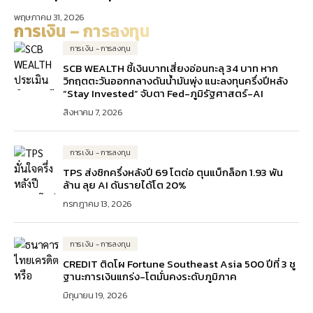
ตลาดเอเชีย
พฤษภาคม 31, 2026
การเงิน – การลงทุน
การเงิน - การลงทุน
SCB WEALTH ชี้เงินบาทเสี่ยงอ่อนทะลุ 34 บาท หาก
วิกฤตตะวันออกกลางดันน้ำมันพุ่ง แนะลงทุนครึ่งปีหลัง
“Stay Invested” จับตา Fed-ภูมิรัฐศาสตร์-AI
สิงหาคม 7, 2026
การเงิน - การลงทุน
TPS ส่งซิกครึ่งหลังปี 69 โตต่อ ตุนแบ็กล็อก 1.93 พัน
ล้าน ลุย AI ดันรายได้โต 20%
กรกฎาคม 13, 2026
การเงิน - การลงทุน
CREDIT ติดโผ Fortune Southeast Asia 500 ปีที่ 3 ชู
ฐานะการเงินแกร่ง-โตมั่นคงระดับภูมิภาค
มิถุนายน 19, 2026