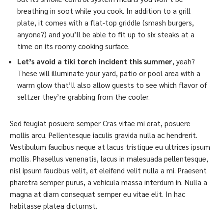
breathing in soot while you cook. In addition to a grill
plate, it comes with a flat-top griddle (smash burgers,
anyone?) and you’ll be able to fit up to six steaks at a
time on its roomy cooking surface.
Let’s avoid a tiki torch incident this summer
, yeah?
These will illuminate your yard, patio or pool area with a
warm glow that’ll also allow guests to see which flavor of
seltzer they’re grabbing from the cooler.
Sed feugiat posuere semper Cras vitae mi erat, posuere
mollis arcu. Pellentesque iaculis gravida nulla ac hendrerit.
Vestibulum faucibus neque at lacus tristique eu ultrices ipsum
mollis. Phasellus venenatis, lacus in malesuada pellentesque,
nisl ipsum faucibus velit, et eleifend velit nulla a mi. Praesent
pharetra semper purus, a vehicula massa interdum in. Nulla a
magna at diam consequat semper eu vitae elit. In hac
habitasse platea dictumst.