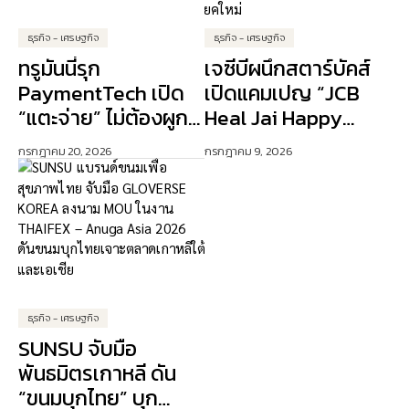
ธุรกิจ - เศรษฐกิจ
ธุรกิจ - เศรษฐกิจ
ทรูมันนี่รุก
เจซีบีผนึกสตาร์บัคส์
PaymentTech เปิด
เปิดแคมเปญ “JCB
“แตะจ่าย” ไม่ต้องผูก
Heal Jai Happy
บัตรเครดิต ปักธง AI
Days” ดัน Lifestyle
กรกฎาคม 20, 2026
กรกฎาคม 9, 2026
ขับเคลื่อนการเงิน
Experience เจาะ
ดิจิทัล
ลูกค้าคนเมือง
ธุรกิจ - เศรษฐกิจ
SUNSU จับมือ
พันธมิตรเกาหลี ดัน
“ขนมบุกไทย” บุก