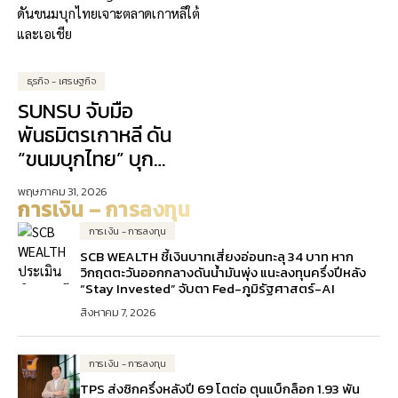
ธุรกิจ - เศรษฐกิจ
SUNSU จับมือ
พันธมิตรเกาหลี ดัน
“ขนมบุกไทย” บุก
ตลาดเอเชีย
พฤษภาคม 31, 2026
การเงิน – การลงทุน
การเงิน - การลงทุน
SCB WEALTH ชี้เงินบาทเสี่ยงอ่อนทะลุ 34 บาท หาก
วิกฤตตะวันออกกลางดันน้ำมันพุ่ง แนะลงทุนครึ่งปีหลัง
“Stay Invested” จับตา Fed-ภูมิรัฐศาสตร์-AI
สิงหาคม 7, 2026
การเงิน - การลงทุน
TPS ส่งซิกครึ่งหลังปี 69 โตต่อ ตุนแบ็กล็อก 1.93 พัน