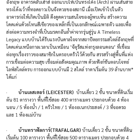
อังกฤษ อาคารคลับเฮ้าส์ ออกแบบให้เป็นทรงโค้ง (Arch) ผ่านเส้นสาย
ทรงโค้งเว้าที่ทอดยาวเป็นจังหวะของสถานี เมื่อเปิดเข้าไปในตัว
อาคารก่อให้เกิดเป็นมิติ ดึงดูดความสนใจของผู้พบเห็น สร้างความ
โดดเด่นด้วยโทนสีเขียวของเหล็กที่เป็นเอกลักษณ์เฉพาะตัว และเพื่อ
ส่งต่อความทรงจำที่เป็นมรดกอันล้ำค่าจากรุ่นสู่รุ่น A Timeless
Legacy แบบบ้านได้รับแรงบันดาลใจจากสถาปัตยกรรมสไตล์อังกฤษที่
โดดเด่นเหนือกาลเวลาเป็นเหมือน ‘จัตุรัสแห่งกรุงลอนดอน’ ที่เชื่อม
ต่อทุกเรื่องราวของสมาชิกในครอบครัวไว้ด้วยกัน สรรสร้างสู่พื้นที่แห่ง
การเชื่อมต่อความสุข เชื่อมต่อสังคมคุณภาพ ด้วยฟังก์ชันตอบโจทย์
ไลฟ์สไตล์ครบ การออกแบบบ้านมี 2 สไตล์ ราคาเริ่มต้น 39 ล้านบาท*
ได้แก่
·
บ้านเลสเตอร์ (
LEICESTER)
บ้านเดี่ยว 2 ชั้น ขนาดที่ดินเริ่ม
ต้น 81 ตารางวา พื้นที่ใช้สอย 400 ตารางเมตร ประกอบด้วย 4 ห้อง
นอน / 5 ห้องน้ำ / 1 ครัวไทย / 1 ห้องอเนกประสงค์ / 3 ที่จอดรถ
และ 1 ห้องแม่บ้าน
·
บ้านทราฟัลการ์(
TRAFALGAR)
บ้านเดี่ยว 2 ชั้น ขนาดที่ดิน
เริ่มต้น 100 ตารางวา พื้นที่ใช้สอย 500 ตารางเมตร ประกอบด้วย 4