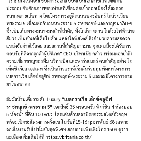
“เรามั่นใจในคอนเซ็ปต์การออกแบบที่เป็นเอกลักษณ์ที่โดดเด่น
ประกอบกับศักยภาพของทำเลที่เชื่อมต่อเข้าออกเมืองได้สะดวก
หลากหลายเส้นทาง โดยโครงการอยู่ติดถนนนครอินทร์ ใกล้วงเวียน
พระราม 5 เชื่อมต่อกับถนนพระราม 5 ราชพฤกษ์ และกาญจนาภิเษก
ซึ่งเป็นเส้นทางคมนาคมหลักที่สำคัญ ทั้งใกล้ทางด่วน ใกล้รถไฟฟ้าสาย
สีม่วง เป็นทำเลที่เต็มไปด้วยแหล่งไลฟ์สไตล์ สิ่งอำนวยความสะดวก
แหล่งจับจ่ายใช้สอย และสถานที่สำคัญมากมาย จุดเด่นนี้จะได้รับการ
ตอบรับที่ดีจากลูกค้าผู้บริโภค” CEO บริทาเนีย กล่าว พร้อมตอกย้ำถึง
ความเชี่ยวชาญของทีม บริทาเนีย และพาร์ทเนอร์ คนสำคัญอย่าง โซ
เท็ตซึ เรียล เอสเตท ซึ่งเป็นก้าวแรกที่เริ่มต้นร่วมทุนพัฒนาโครงการ
เบลกราเวีย เอ็กซ์คลูซีฟ ราชพฤกษ์-พระราม 5 และจะมีโครงการตาม
มาในอนาคต
สัมผัสบ้านเดี่ยวระดับ Luxury
“เบลกราเวีย เอ็กซ์คลูซีฟ
ราชพฤกษ์-พระราม 5”
เอกสิทธิ์ 35 ครอบครัว ฟังก์ชัน 4 ห้องนอน
5 ห้องน้ำ ที่ดิน 100 ตร.ว. โดดเด่นด้านสถาปัตยกรรมสไตล์อังกฤษ
พร้อมเปิดชมโครงการครั้งแรกในวันที่15-16 กุมภาพันธ์ 68 เฉพาะ
จองในงานรับโปรโมชั่นสุดพิเศษ สอบถามเพิ่มเติมโทร 1509 ดูราย
ละเอียดเพิ่มเติมได้ที่
https://britania.co.th/