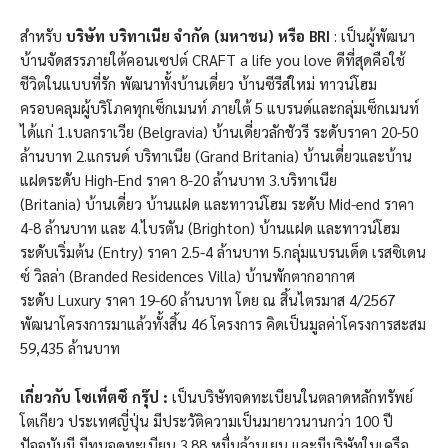
สำหรับ
บริษัท บริทาเนีย จำกัด (มหาชน) หรือ
BRI
: เป็นผู้พัฒนา
บ้านจัดสรรภายใต้คอนเซปต์ CRAFT a life you love ดีที่สุดคือใช้
ชีวิตในแบบที่รัก พัฒนาทั้งบ้านเดี่ยว บ้านซีรีส์ใหม่ ทาวน์โฮม
ครอบคลุมผู้บริโภคทุกเซ็กเมนท์ ภายใต้ 5 แบรนด์และกลุ่มเซ็กเมนท์
ได้แก่ 1.เบลกราเวีย (Belgravia) บ้านเดี่ยวลักชัวรี ระดับราคา 20-50
ล้านบาท 2.แกรนด์ บริทาเนีย (Grand Britania) บ้านเดี่ยวและบ้าน
แฝดระดับ High-End ราคา 8-20 ล้านบาท 3.บริทาเนีย
(Britania) บ้านเดี่ยว บ้านแฝด และทาวน์โฮม ระดับ Mid-end ราคา
4-8 ล้านบาท และ 4.ไบรตัน (Brighton) บ้านแฝด และทาวน์โฮม
ระดับเริ่มต้น (Entry) ราคา 2.5-4 ล้านบาท 5.กลุ่มแบรนเด็ด เรสซิเดน
ซ์ วิลล่า (Branded Residences Villa) บ้านพักตากอากาศ
ระดับ Luxury ราคา 19-60 ล้านบาท โดย ณ สิ้นไตรมาส 4/2567
พัฒนาโครงการมาแล้วทั้งสิ้น 46 โครงการ คิดเป็นมูลค่าโครงการสะสม
59,435 ล้านบาท
เกี่ยวกับ โซเท็ตซึ กรุ๊ป :
เป็นบริษัทจดทะเบียนในตลาดหลักทรัพย์
โตเกียว ประเทศญี่ปุ่น มีประวัติความเป็นมายาวนานกว่า 100 ปี
ปัจจุบันมี มีทุนจดทะเบียน 3.88 หมื่นล้านเยน และมีบริษัทในเครือ