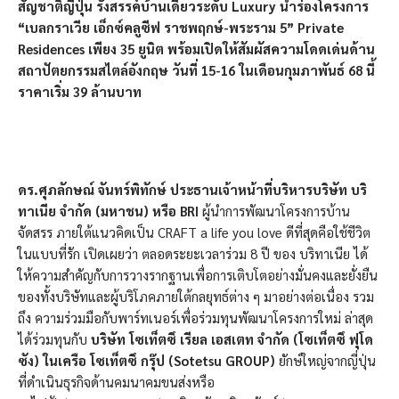
สัญชาติญี่ปุ่น รังสรรค์บ้านเดี่ยวระดับ Luxury นำร่องโครงการ
“เบลกราเวีย เอ็กซ์คลูซีฟ ราชพฤกษ์-พระราม 5” Private
Residences เพียง 35 ยูนิต พร้อมเปิดให้สัมผัสความโดดเด่นด้าน
สถาปัตยกรรมสไตล์อังกฤษ วันที่ 15-16 ในเดือนกุมภาพันธ์ 68 นี้
ราคาเริ่ม 39 ล้านบาท
ดร.ศุภลักษณ์ จันทร์พิทักษ์ ประธานเจ้าหน้าที่บริหารบริษัท บริ
ทาเนีย จำกัด (มหาชน) หรือ
BRI
ผู้นำการพัฒนาโครงการบ้าน
จัดสรร ภายใต้แนวคิดเป็น CRAFT a life you love ดีที่สุดคือใช้ชีวิต
ในแบบที่รัก เปิดเผยว่า ตลอดระยะเวลาร่วม 8 ปี ของ บริทาเนีย ได้
ให้ความสำคัญกับการวางรากฐานเพื่อการเติบโตอย่างมั่นคงและยั่งยืน
ของทั้งบริษัทและผู้บริโภคภายใต้กลยุทธ์ต่าง ๆ มาอย่างต่อเนื่อง รวม
ถึง ความร่วมมือกับพาร์ทเนอร์เพื่อร่วมทุนพัฒนาโครงการใหม่ ล่าสุด
ได้ร่วมทุนกับ
บริษัท โซเท็ตซึ เรียล เอสเตท จำกัด (โซเท็ตซึ ฟุโด
ซัง) ในเครือ โซเท็ตซึ กรุ๊ป (
Sotetsu GROUP)
ยักษ์ใหญ่จากญี่ปุ่น
ที่ดำเนินธุรกิจด้านคมนาคมขนส่งหรือ