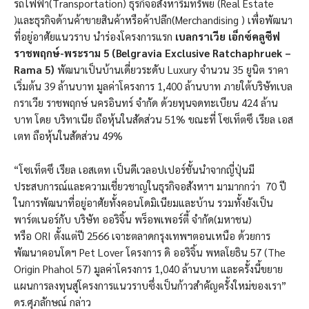
รถไฟฟ้า(Transportation) ธุรกิจอสังหาริมทรัพย์ (Real Estate
)และธุรกิจด้านค้าขายสินค้าหรือค้าปลีก(Merchandising ) เพื่อพัฒนา
ที่อยู่อาศัยแนวราบ นำร่องโครงการแรก
เบลกราเวีย เอ็กซ์คลูซีฟ
ราชพฤกษ์-พระราม 5 (
Belgravia Exclusive Ratchaphruek –
Rama 5)
พัฒนาเป็นบ้านเดี่ยวระดับ Luxury จำนวน 35 ยูนิต ราคา
เริ่มต้น 39 ล้านบาท มูลค่าโครงการ 1,400 ล้านบาท ภายใต้บริษัทเบล
กราเวีย ราชพฤกษ์ นครอินทร์ จำกัด ด้วยทุนจดทะเบียน 424 ล้าน
บาท โดย บริทาเนีย ถือหุ้นในสัดส่วน 51% ขณะที่ โซเท็ตซึ เรียล เอส
เตท ถือหุ้นในสัดส่วน 49%
“โซเท็ตซึ เรียล เอสเตท เป็นดีเวลอปเปอร์ชั้นนำจากญี่ปุ่นมี
ประสบการณ์และความเชี่ยวชาญในธุรกิจอสังหาฯ มามากกว่า 70 ปี
ในการพัฒนาที่อยู่อาศัยทั้งคอนโดมิเนียมและบ้าน รวมทั้งยังเป็น
พาร์ตเนอร์กับ บริษัท ออริจิ้น พร็อพเพอร์ตี้ จำกัด(มหาชน)
หรือ ORI ตั้งแต่ปี 2566 เจาะตลาดกรุงเทพฯตอนเหนือ ด้วยการ
พัฒนาคอนโดฯ Pet Lover โครงการ ดิ ออริจิ้น พหลโยธิน 57 (The
Origin Phahol 57) มูลค่าโครงการ 1,040 ล้านบาท และครั้งนี้ขยาย
แผนการลงทุนสู่โครงการแนวราบซึ่งเป็นก้าวสำคัญครั้งใหม่ของเรา”
ดร.ศุภลักษณ์ กล่าว