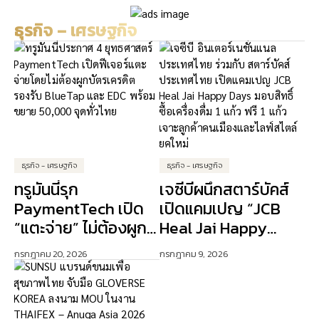
ด้วยเทคโนโลยีขั้นสูง
Leksell Gamma Knife
ธุรกิจ – เศรษฐกิจ
แห่งเดียวในไทย
ธุรกิจ - เศรษฐกิจ
ธุรกิจ - เศรษฐกิจ
ทรูมันนี่รุก
เจซีบีผนึกสตาร์บัคส์
PaymentTech เปิด
เปิดแคมเปญ “JCB
“แตะจ่าย” ไม่ต้องผูก
Heal Jai Happy
บัตรเครดิต ปักธง AI
Days” ดัน Lifestyle
กรกฎาคม 20, 2026
กรกฎาคม 9, 2026
ขับเคลื่อนการเงิน
Experience เจาะ
ดิจิทัล
ลูกค้าคนเมือง