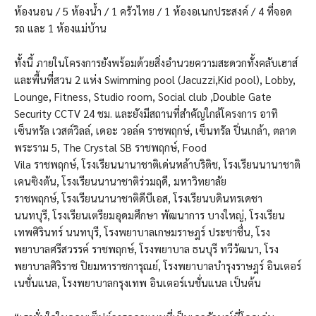
ห้องนอน / 5 ห้องน้ำ / 1 ครัวไทย / 1 ห้องอเนกประสงค์ / 4 ที่จอด
รถ และ 1 ห้องแม่บ้าน
ทั้งนี้ ภายในโครงการยังพร้อมด้วยสิ่งอำนวยความสะดวกทั้งคลับเฮาส์
และพื้นที่สวน 2 แห่ง Swimming pool (Jacuzzi,Kid pool), Lobby,
Lounge, Fitness, Studio room, Social club ,Double Gate
Security CCTV 24 ชม. และยังมีสถานที่สำคัญใกล้โครงการ อาทิ
เซ็นทรัล เวสต์วิลล์, เดอะ วอล์ค ราชพฤกษ์, เซ็นทรัล ปิ่นเกล้า, ตลาด
พระราม 5, The Crystal SB ราชพฤกษ์, Food
Vila ราชพฤกษ์, โรงเรียนนานาชาติเด่นหล้าบริติช, โรงเรียนนานาชาติ
เคนซิงตัน, โรงเรียนนานาชาติร่วมฤดี, มหาวิทยาลัย
ราชพฤกษ์, โรงเรียนนานาชาติดีบีเอส, โรงเรียนบดินทรเดชา
นนทบุรี, โรงเรียนเตรียมอุดมศึกษา พัฒนาการ บางใหญ่, โรงเรียน
เทพศิรินทร์ นนทบุรี, โรงพยาบาลเกษมราษฎร์ ประชาชื่น, โรง
พยาบาลศรีสวรรค์ ราชพฤกษ์, โรงพยาบาล ธนบุรี ทวีวัฒนา, โรง
พยาบาลศิริราช ปิยมหาราชการุณย์, โรงพยาบาลบำรุงราษฎร์ อินเตอร์
เนชั่นแนล, โรงพยาบาลกรุงเทพ อินเตอร์เนชั่นแนล เป็นต้น