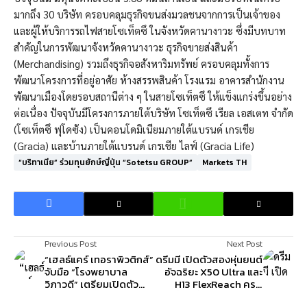
มากถึง 30 บริษัท ครอบคลุมธุรกิจขนส่งมวลชนจากการเป็นเจ้าของ
และผู้ให้บริการรถไฟสายโซเท็ตซึ ในจังหวัดคานางาวะ ซึ่งมีบทบาท
สำคัญในการพัฒนาจังหวัดคานางาวะ ธุรกิจขายส่งสินค้า
(Merchandising) รวมถึงธุรกิจอสังหาริมทรัพย์ ครอบคลุมทั้งการ
พัฒนาโครงการที่อยู่อาศัย ห้างสรรพสินค้า โรงแรม อาคารสำนักงาน
พัฒนาเมืองโดยรอบสถานีต่าง ๆ ในสายโซเท็ตซึ ให้แข็งแกร่งขึ้นอย่าง
ต่อเนื่อง ปัจจุบันมีโครงการภายใต้บริษัท โซเท็ตซึ เรียล เอสเตท จำกัด
(โซเท็ตซึ ฟุโดซัง) เป็นคอนโดมิเนียมภายใต้แบรนด์ เกรเชีย
(Gracia) และบ้านภายใต้แบรนด์ เกรเชีย ไลฟ์ (Gracia Life)
“บริทาเนีย” ร่วมทุนยักษ์ญี่ปุ่น “Sotetsu GROUP”
Markets TH
Previous Post
Next Post
“เฮลธ์แคร์ เทอราพิวติกส์”
ดรีมมี เปิดตัวสองหุ่นยนต์
จับมือ “โรงพยาบาล
อัจฉริยะ X50 Ultra และ
วิภาวดี” เตรียมเปิดตัว
H13 FlexReach ครบ
ศูนย์รักษาโรคทางสมอง
เครื่องเรื่องความสะอาด