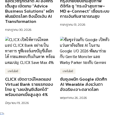
แอดไวซ์รุกตลาด AI องค์กร
กรุงไทยขยับเกมสุขภาพ
เต็มสูบ เปิดเกม “Advice
ดิจิทัล ชู “กระเป๋าสุขภาพ–
Business Solutions” ผนึก
MD e-Connect” เชื่อมระบบ
พันธมิตรโลก ชิงเม็ดเงิน AI
การเงินกับสาธารณสุข
Transformation
กรกฎาคม 13, 2026
กรกฎาคม 30, 2026
เทคโนโลยี
เทคโนโลยี
CLICX เปิดดาวน์โหลดแอป
ซัมซุงผนึก Google เปิดศึก
Virtual Bank รายแรกของ
AI Wearable ส่งแว่นตา
ไทย ชู “เลขบัญชีเลือกได้”
อัจฉริยะเจาะตลาดโลก
พร้อมดอกเบี้ยสูงสุด 4%
พฤษภาคม 26, 2026
มิถุนายน 19, 2026