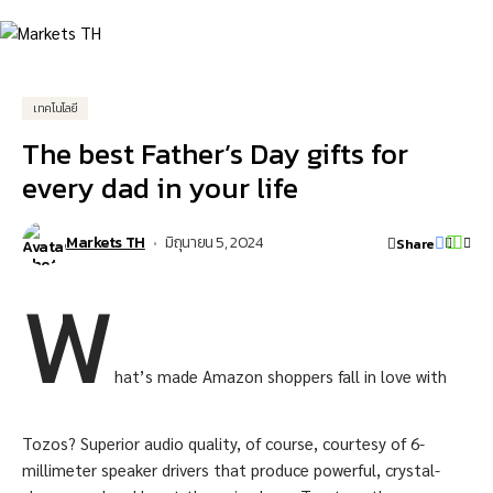
เทคโนโลยี
The best Father’s Day gifts for
every dad in your life
Markets TH
มิถุนายน 5, 2024
Share
Looking for more great Amazon tech deals?
W
hat’s made Amazon shoppers fall in love with
Tozos? Superior audio quality, of course, courtesy of 6-
millimeter speaker drivers that produce powerful, crystal-