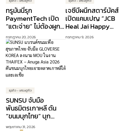
ธุรกิจ - เศรษฐกิจ
ธุรกิจ - เศรษฐกิจ
ทรูมันนี่รุก
เจซีบีผนึกสตาร์บัคส์
PaymentTech เปิด
เปิดแคมเปญ “JCB
“แตะจ่าย” ไม่ต้องผูก
Heal Jai Happy
บัตรเครดิต ปักธง AI
Days” ดัน Lifestyle
กรกฎาคม 20, 2026
กรกฎาคม 9, 2026
ขับเคลื่อนการเงิน
Experience เจาะ
ดิจิทัล
ลูกค้าคนเมือง
ธุรกิจ - เศรษฐกิจ
SUNSU จับมือ
พันธมิตรเกาหลี ดัน
“ขนมบุกไทย” บุก
ตลาดเอเชีย
พฤษภาคม 31, 2026