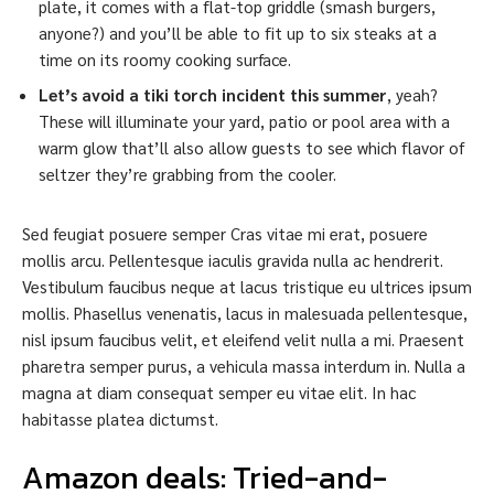
plate, it comes with a flat-top griddle (smash burgers,
anyone?) and you’ll be able to fit up to six steaks at a
time on its roomy cooking surface.
Let’s avoid a tiki torch incident this summer
, yeah?
These will illuminate your yard, patio or pool area with a
warm glow that’ll also allow guests to see which flavor of
seltzer they’re grabbing from the cooler.
Sed feugiat posuere semper Cras vitae mi erat, posuere
mollis arcu. Pellentesque iaculis gravida nulla ac hendrerit.
Vestibulum faucibus neque at lacus tristique eu ultrices ipsum
mollis. Phasellus venenatis, lacus in malesuada pellentesque,
nisl ipsum faucibus velit, et eleifend velit nulla a mi. Praesent
pharetra semper purus, a vehicula massa interdum in. Nulla a
magna at diam consequat semper eu vitae elit. In hac
habitasse platea dictumst.
Amazon deals: Tried-and-