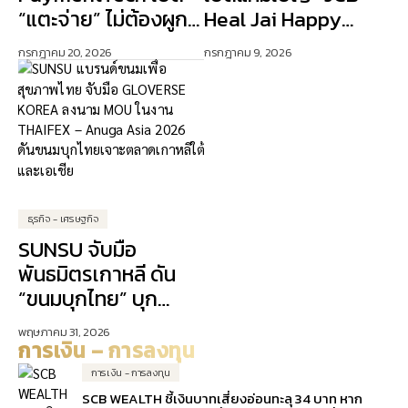
“แตะจ่าย” ไม่ต้องผูก
Heal Jai Happy
บัตรเครดิต ปักธง AI
Days” ดัน Lifestyle
กรกฎาคม 20, 2026
กรกฎาคม 9, 2026
ขับเคลื่อนการเงิน
Experience เจาะ
ดิจิทัล
ลูกค้าคนเมือง
ธุรกิจ - เศรษฐกิจ
SUNSU จับมือ
พันธมิตรเกาหลี ดัน
“ขนมบุกไทย” บุก
ตลาดเอเชีย
พฤษภาคม 31, 2026
การเงิน – การลงทุน
การเงิน - การลงทุน
SCB WEALTH ชี้เงินบาทเสี่ยงอ่อนทะลุ 34 บาท หาก