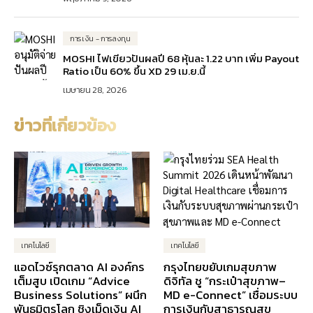
การเงิน - การลงทุน
MOSHI ไฟเขียวปันผลปี 68 หุ้นละ 1.22 บาท เพิ่ม Payout
Ratio เป็น 60% ขึ้น XD 29 เม.ย.นี้
เมษายน 28, 2026
ข่าวที่เกี่ยวข้อง
เทคโนโลยี
เทคโนโลยี
แอดไวซ์รุกตลาด AI องค์กร
กรุงไทยขยับเกมสุขภาพ
เต็มสูบ เปิดเกม “Advice
ดิจิทัล ชู “กระเป๋าสุขภาพ–
Business Solutions” ผนึก
MD e-Connect” เชื่อมระบบ
พันธมิตรโลก ชิงเม็ดเงิน AI
การเงินกับสาธารณสุข