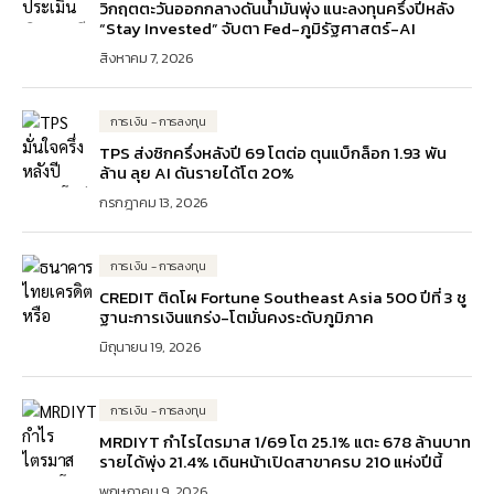
วิกฤตตะวันออกกลางดันน้ำมันพุ่ง แนะลงทุนครึ่งปีหลัง
“Stay Invested” จับตา Fed-ภูมิรัฐศาสตร์-AI
สิงหาคม 7, 2026
การเงิน - การลงทุน
TPS ส่งซิกครึ่งหลังปี 69 โตต่อ ตุนแบ็กล็อก 1.93 พัน
ล้าน ลุย AI ดันรายได้โต 20%
กรกฎาคม 13, 2026
การเงิน - การลงทุน
CREDIT ติดโผ Fortune Southeast Asia 500 ปีที่ 3 ชู
ฐานะการเงินแกร่ง-โตมั่นคงระดับภูมิภาค
มิถุนายน 19, 2026
การเงิน - การลงทุน
MRDIYT กำไรไตรมาส 1/69 โต 25.1% แตะ 678 ล้านบาท
รายได้พุ่ง 21.4% เดินหน้าเปิดสาขาครบ 210 แห่งปีนี้
พฤษภาคม 9, 2026