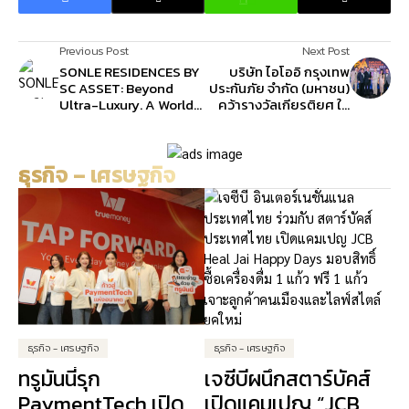
Previous Post
Next Post
SONLE RESIDENCES BY
บริษัท ไอโออิ กรุงเทพ
SC ASSET: Beyond
ประกันภัย จำกัด (มหาชน)
Ultra-Luxury. A World-
คว้ารางวัลเกียรติยศ ใน
Class Masterpiece and
งาน Asia Employee
Thailand’s Most
Experience Awards
Exclusive
2025
ธุรกิจ – เศรษฐกิจ
ResidentialOffering –
Limited to Just Five
Families.
ธุรกิจ - เศรษฐกิจ
ธุรกิจ - เศรษฐกิจ
ทรูมันนี่รุก
เจซีบีผนึกสตาร์บัคส์
PaymentTech เปิด
เปิดแคมเปญ “JCB