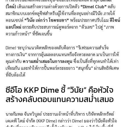
(ไดม์)
เดินเกมสร้างความต่างด้วยการเปิดตัว
“Dime! Club”
คลับ
สมาชิกแบบเอกซ์คลูซีฟสำหรับผู้ใช้งานที่ลงทุนอย่างมีวินัย ภายใต้
คอนเซปต์
“วินัย เท่กว่า โชคชะตา”
พร้อมประกาศปรับโฉม
ดีไซน์
แอปใหม่
ยกระดับประสบการณ์ดูพอร์ตจาก “ตัวเลข” ไปสู่ “ภาพ
ความก้าวหน้า” ที่ชัดเจนขึ้น
Dime! ระบุว่าแนวคิดหลักของคลับคือการ “รีเฟรมความสำเร็จ
ทางการเงิน” จากการลุ้นผลตอบแทนหรือจังหวะตลาด มาเป็นการให้
คุณค่ากับ
ความสม่ำเสมอในการลงทุน
ซึ่งเป็นสิ่งที่ทุกคนทำได้เท่า
เทียมกัน และทำให้การปั้นพอร์ตระยะยาว “สนุกขึ้น” ผ่านสิทธิพิเศษ
ที่จับต้องได้
ซีอีโอ KKP Dime ชี้ “วินัย” คือหัวใจ
สร้างคลับตอบแทนความสม่ำเสมอ
นายกัมพล จันทวิบูลย์ ประธานเจ้าหน้าที่บริหาร บริษัทหลักทรัพย์
เคเคพี ไดม์ จำกัด (KKP Dime) กล่าวว่า Dime! มองว่าวินัยคือหัวใจ