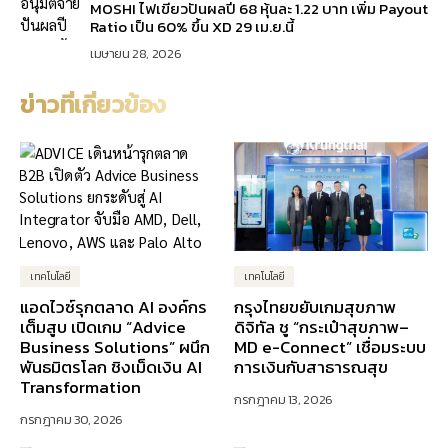
MOSHI ไฟเขียวปันผลปี 68 หุ้นละ 1.22 บาท เพิ่ม Payout
Ratio เป็น 60% ขึ้น XD 29 เม.ย.นี้
เมษายน 28, 2026
ข่าวที่เกี่ยวข้อง
เทคโนโลยี
เทคโนโลยี
แอดไวซ์รุกตลาด AI องค์กร
กรุงไทยขยับเกมสุขภาพ
เต็มสูบ เปิดเกม “Advice
ดิจิทัล ชู “กระเป๋าสุขภาพ–
Business Solutions” ผนึก
MD e-Connect” เชื่อมระบบ
พันธมิตรโลก ชิงเม็ดเงิน AI
การเงินกับสาธารณสุข
Transformation
กรกฎาคม 13, 2026
กรกฎาคม 30, 2026