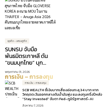
ขับเคลื่อนการเงิน
Experience เจาะ
ดิจิทัล
ลูกค้าคนเมือง
ธุรกิจ - เศรษฐกิจ
SUNSU จับมือ
พันธมิตรเกาหลี ดัน
“ขนมบุกไทย” บุก
ตลาดเอเชีย
พฤษภาคม 31, 2026
การเงิน – การลงทุน
การเงิน - การลงทุน
SCB WEALTH ชี้เงินบาทเสี่ยงอ่อนทะลุ 34 บาท หาก
วิกฤตตะวันออกกลางดันน้ำมันพุ่ง แนะลงทุนครึ่งปีหลัง
“Stay Invested” จับตา Fed-ภูมิรัฐศาสตร์-AI
สิงหาคม 7, 2026