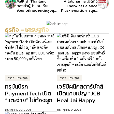
PalFish Thailand
Vitalpharma เปิดตัว
ตอกย้ำผู้นำแอปเรียน
EnerWiss Balance
อังกฤษที่คนบอกต่อสูงสุด
Plus+ ยกระดับการดูแล
จัด “PalFish Rising
เบาหวาน, ความดัน, ไขมัน
Brand Star 2026” พร้อม
สำหรับคนไทยวัย 50+
ฉลองความสำเร็จ
ด้วยมาตรฐานสวิส
ธุรกิจ – เศรษฐกิจ
“PalFish Graduation
2026” ดันเด็กไทยสู่เวที
โลกอย่างมั่นใจ
ธุรกิจ - เศรษฐกิจ
ธุรกิจ - เศรษฐกิจ
ทรูมันนี่รุก
เจซีบีผนึกสตาร์บัคส์
PaymentTech เปิด
เปิดแคมเปญ “JCB
“แตะจ่าย” ไม่ต้องผูก
Heal Jai Happy
บัตรเครดิต ปักธง AI
Days” ดัน Lifestyle
กรกฎาคม 20, 2026
กรกฎาคม 9, 2026