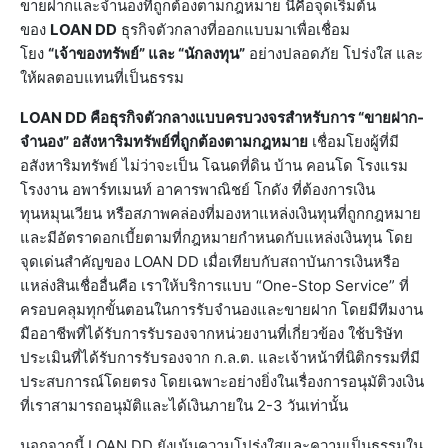
ขายฝากและจำนองที่ถูกต้องตามกฎหมาย นี่คือจุดเริ่มต้น
ของ
LOAN DD
ธุรกิจตัวกลางที่ออกแบบมาเพื่อเชื่อม
โยง
“เจ้าของทรัพย์” และ “นักลงทุน”
อย่างปลอดภัย โปร่งใส และ
ให้ผลตอบแทนที่เป็นธรรม
LOAN DD คือธุรกิจตัวกลางแบบครบวงจรสำหรับการ “ขายฝาก-
จำนอง” อสังหาริมทรัพย์ที่ถูกต้องตามกฎหมาย
เชื่อมโยงผู้ที่มี
อสังหาริมทรัพย์ ไม่ว่าจะเป็น โฉนดที่ดิน บ้าน คอนโด โรงแรม
โรงงาน อพาร์ทเมนท์ อาคารพาณิชย์ โกดัง ที่ต้องการเงิน
ทุนหมุนเวียน หรือสภาพคล่องที่มองหาแหล่งเงินทุนที่ถูกกฎหมาย
และมีอัตราดอกเบี้ยตามที่กฎหมายกำหนดกับแหล่งเงินทุน โดย
จุดเด่นสำคัญของ LOAN DD เมื่อเทียบกับสถาบันการเงินหรือ
แหล่งสินเชื่ออื่นคือ เราให้บริการแบบ “One-Stop Service” ที่
ครอบคลุมทุกขั้นตอนในการรับจำนองและขายฝาก โดยมีทีมงาน
มืออาชีพที่ได้รับการรับรองจากหน่วยงานที่เกี่ยวข้อง ใช้บริษัท
ประเมินที่ได้รับการรับรองจาก ก.ล.ต. และเจ้าหน้าที่นิติกรรมที่มี
ประสบการณ์โดยตรง โดยเฉพาะอย่างยิ่งในเรื่องการอนุมัติวงเงิน
ที่เราสามารถอนุมัติและได้เงินภายใน 2-3 วันเท่านั้น
นอกจากนี้ LOAN DD ยังเน้นความโปร่งใสและความเป็นธรรมใน