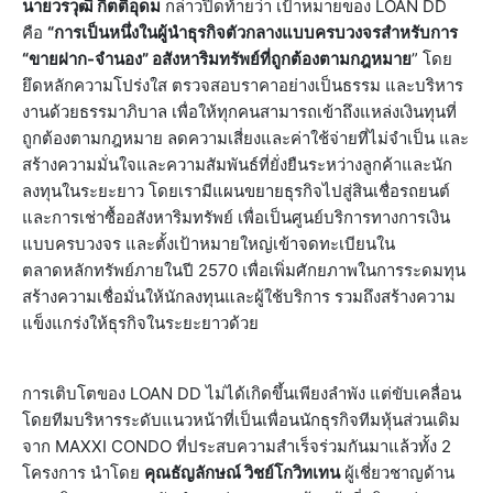
นายวรวุฒิ กิตติอุดม
กล่าวปิดท้ายว่า เป้าหมายของ LOAN DD
คือ
“การเป็นหนึ่งในผู้นำธุรกิจตัวกลางแบบครบวงจรสำหรับการ
“ขายฝาก-จำนอง” อสังหาริมทรัพย์ที่ถูกต้องตามกฎหมาย
” โดย
ยึดหลักความโปร่งใส ตรวจสอบราคาอย่างเป็นธรรม และบริหาร
งานด้วยธรรมาภิบาล เพื่อให้ทุกคนสามารถเข้าถึงแหล่งเงินทุนที่
ถูกต้องตามกฎหมาย ลดความเสี่ยงและค่าใช้จ่ายที่ไม่จำเป็น และ
สร้างความมั่นใจและความสัมพันธ์ที่ยั่งยืนระหว่างลูกค้าและนัก
ลงทุนในระยะยาว โดยเรามีแผนขยายธุรกิจไปสู่สินเชื่อรถยนต์
และการเช่าซื้ออสังหาริมทรัพย์ เพื่อเป็นศูนย์บริการทางการเงิน
แบบครบวงจร และตั้งเป้าหมายใหญ่เข้าจดทะเบียนใน
ตลาดหลักทรัพย์ภายในปี 2570 เพื่อเพิ่มศักยภาพในการระดมทุน
สร้างความเชื่อมั่นให้นักลงทุนและผู้ใช้บริการ รวมถึงสร้างความ
แข็งแกร่งให้ธุรกิจในระยะยาวด้วย
การเติบโตของ LOAN DD ไม่ได้เกิดขึ้นเพียงลำพัง แต่ขับเคลื่อน
โดยทีมบริหารระดับแนวหน้าที่เป็นเพื่อนนักธุรกิจทีมหุ้นส่วนเดิม
จาก MAXXI CONDO ที่ประสบความสำเร็จร่วมกันมาแล้วทั้ง 2
โครงการ นำโดย
คุณธัญลักษณ์ วิชย์โกวิทเทน
ผู้เชี่ยวชาญด้าน